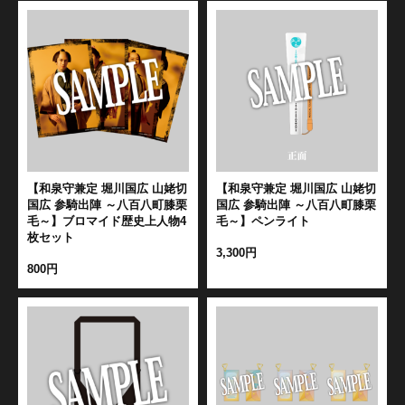
【和泉守兼定 堀川国広 山姥切
【和泉守兼定 堀川国広 山姥切
国広 参騎出陣 ～八百八町膝栗
国広 参騎出陣 ～八百八町膝栗
毛～】ブロマイド歴史上人物4
毛～】ペンライト
枚セット
3,300円
800円