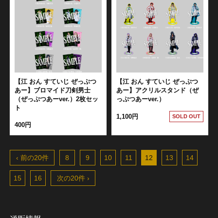
【江 おん すていじ ぜっぷつ
【江 おん すていじ ぜっぷつ
あー】ブロマイド刀剣男士
あー】アクリルスタンド（ぜ
（ぜっぷつあーver.）2枚セッ
っぷつあーver.）
ト
1,100円
SOLD OUT
400円
‹ 前の20件
8
9
10
11
12
13
14
15
16
次の20件 ›