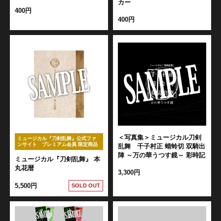
カー
400円
400円
＜写真集＞ミュージカル刀剣
ミュージカル『刀剣乱舞』公式ファ
ンサイト プレミアム会員 限定商品
乱舞 千子村正 蜻蛉切 双騎出
陣 ～万の華うつす鏡～ 彩時記
ミュージカル『刀剣乱舞』 本
丸花暦
3,300円
5,500円
SOLD OUT