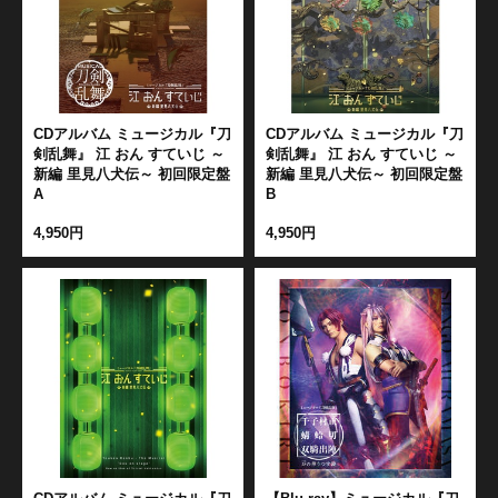
CDアルバム ミュージカル『刀
CDアルバム ミュージカル『刀
剣乱舞』 江 おん すていじ ～
剣乱舞』 江 おん すていじ ～
新編 里見八犬伝～ 初回限定盤
新編 里見八犬伝～ 初回限定盤
A
B
4,950円
4,950円