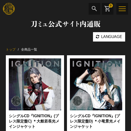
0
刀ミュ公式サイト内通販
商品検索
LANGUAGE
公演名
トップ
全商品一覧
CD・DVD
BOOK
その他
最新カテゴリー
加州清光 単騎出陣 極
シングルCD『IGNITION』(プ
シングルCD『IGNITION』(プ
レス限定盤C) ＊大般若長光メ
レス限定盤D) ＊小竜景光メイ
インジャケット
ンジャケット
髭切 単騎出陣 ～夢幻泡影～