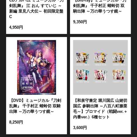
CDアルバム ミュージカル『刀
【Blu-ray】ミュージカル『刀
剣乱舞』 江 おん すていじ ～
剣乱舞』 千子村正 蜻蛉切 双
新編 里見八犬伝～ 初回限定盤
騎出陣 ～万の華うつす鏡～
C
9,350円
4,950円
【DVD】ミュージカル『刀剣
【和泉守兼定 堀川国広 山姥切
乱舞』 千子村正 蜻蛉切 双騎
国広 参騎出陣 ～八百八町膝栗
出陣 ～万の華うつす鏡～
毛～】ブロマイド（戦闘ver.＋
内番ver.）6種セット
8,250円
3,600円