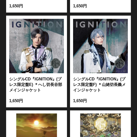
1,650円
1,650円
江 おん すていじ かうんとだうんぱーてぃー
シングルCD『IGNITION』(プ
シングルCD『IGNITION』(プ
レス限定盤E) ＊へし切長谷部
レス限定盤F) ＊山姥切長義メ
メインジャケット
インジャケット
1,650円
1,650円