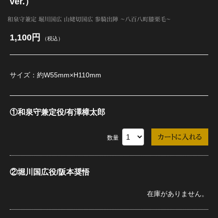
ver.）
和泉守兼定 堀川国広 山姥切国広 参騎出陣 ～八百八町膝栗毛～
江 おん すていじ かうんとだうんぱーてぃー
1,100円
（税込）
サイズ：約W55mm×H110mm
①和泉守兼定役/有澤樟太郎
数量
②堀川国広役/阪本奨悟
在庫がありません。