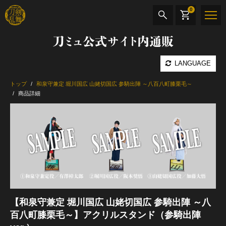
0
刀ミュ公式サイト内通販
商品検索
LANGUAGE
公演名
トップ
和泉守兼定 堀川国広 山姥切国広 参騎出陣 ～八百八町膝栗毛～
商品詳細
CD・DVD
BOOK
その他
最新カテゴリー
加州清光 単騎出陣 極
【和泉守兼定 堀川国広 山姥切国広 参騎出陣 ～八
百八町膝栗毛～】アクリルスタンド（参騎出陣
髭切 単騎出陣 ～夢幻泡影～