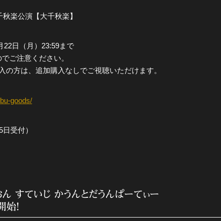
演大千秋楽公演【大千秋楽】
全公演グッズ
6月22日（月）23:59まで
ディスコグラフィー
のでご注意ください。
購入の方は、追加購入なしでご視聴いただけます。
nbu-goods/
5日受付）
おん すていじ かうんとだうんぱーてぃー
開始！