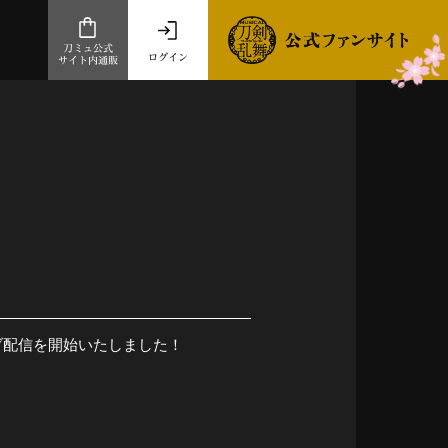
刀ミュ公式
ログイン
サイト内通販
公式サイト内通販
.com 通販サイト
～
ad store
とだうんぱーてぃー
オンラインショップ
イブ配信を開始いたしました！
祭