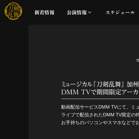
新着情報
公演情報
スケジュール
月夜一縷
真剣乱舞祭2026
これまでの公演
ミュージカル『刀剣乱舞』 加
配信
DMM TVで期間限定アーカ
動画配信サービスDMM TVにて、
ライブビューイング
ライブで配信されたDMM TV限定
お手持ちのパソコンやスマホなどで
公演に関するお知らせ