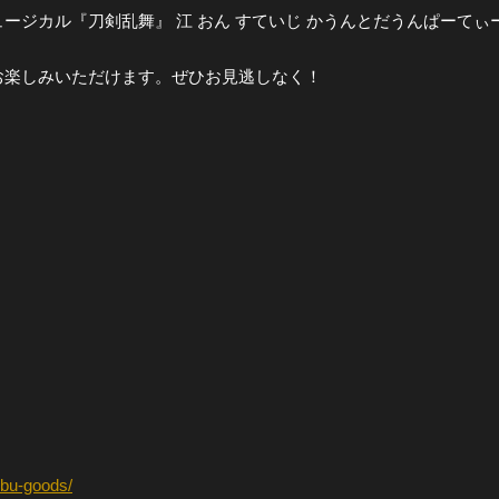
ュージカル『刀剣乱舞』 江 おん すていじ かうんとだうんぱーて
お楽しみいただけます。ぜひお見逃しなく！
nbu-goods/