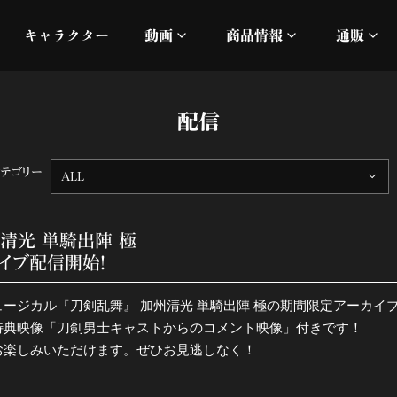
キャラクター
動画
商品情報
通販
ミュージックビデオ
刀ミュ
配信
加州清光 単騎出陣 極
オフィシャルムービー
DMM
カテゴリー
ALL
髭切 単騎出陣 ～夢幻泡影
silkro
江 おん すていじ かうん
ネルケ
州清光 単騎出陣 極
イブ配信開始！
静かなる夜半の寝ざめ
ミュージカル『刀剣乱舞』 加州清光 単騎出陣 極の期間限定アーカ
十周年記念 乱舞博覧会
の特典映像「刀剣男士キャストからのコメント映像」付きです！
お楽しみいただけます。ぜひお見逃しなく！
目出度歌誉花舞 十周年祝賀