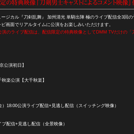
定の特典映像「刀剣男士キャストによるコメント映像」
ミュージカル『刀剣乱舞』 加州清光 単騎出陣 極のライブ配信全3回
レビ画面でリアルタイムに公演をお楽しみいただけます。
大千秋楽公演のライブ配信は、配信限定の特典映像としてDMM TVだけ
【東京公演初日】
演大千秋楽公演【大千秋楽】
（金）18:00公演ライブ配信+見逃し配信（スイッチング映像）
演ライブ配信+見逃し配信（全景映像）