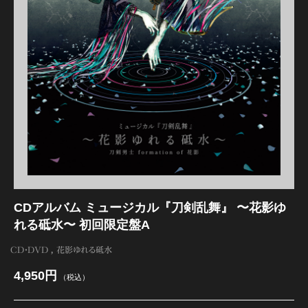
髭切 単騎出陣 ～夢幻泡影～
CDアルバム ミュージカル『刀剣乱舞』 〜花影ゆ
れる砥水〜 初回限定盤A
CD・DVD
花影ゆれる砥水
4,950円
（税込）