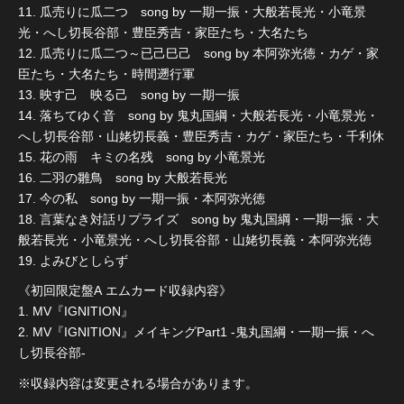
11. 瓜売りに瓜二つ song by 一期一振・大般若長光・小竜景
光・へし切長谷部・豊臣秀吉・家臣たち・大名たち
12. 瓜売りに瓜二つ～已己巳己 song by 本阿弥光徳・カゲ・家
臣たち・大名たち・時間遡行軍
13. 映す己 映る己 song by 一期一振
14. 落ちてゆく音 song by 鬼丸国綱・大般若長光・小竜景光・
へし切長谷部・山姥切長義・豊臣秀吉・カゲ・家臣たち・千利休
15. 花の雨 キミの名残 song by 小竜景光
16. 二羽の雛鳥 song by 大般若長光
17. 今の私 song by 一期一振・本阿弥光徳
18. 言葉なき対話リプライズ song by 鬼丸国綱・一期一振・大
般若長光・小竜景光・へし切長谷部・山姥切長義・本阿弥光徳
19. よみびとしらず
《初回限定盤A エムカード収録内容》
1. MV『IGNITION』
2. MV『IGNITION』メイキングPart1 -鬼丸国綱・一期一振・へ
し切長谷部-
※収録内容は変更される場合があります。