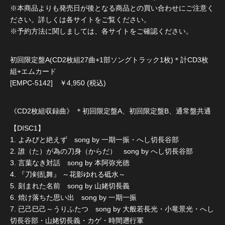
※本商品よりも発売日が後となる商品との買い合わせにご注意く
ださい。詳しくは各サイトをご覧ください。
※予約方法に関しましては、各サイトをご確認ください。
初回限定盤A(CD2枚組27曲+1部ソングトラック1枚)＊計CD3枚
組+エムカード
[EMPC-5142] ￥4,950 (税込)
《CD2枚組収録曲》 ＊初回限定盤A、初回限定盤B、通常盤共通
【DISC1】
1. よみびと絶えず song by 一期一振・へし切長谷部
2. 誰（た）が為の刀身（からだ） song by へし切長谷部
3. 言葉なき対話 song by 本阿弥光徳
4. 『刀剣乱舞』 ～花影ゆれる砥水～
5. 刻まれた名前 song by 山姥切長義
6. 焼け落ちた思い出 song by 一期一振
7. 已己巳己～うりふたつ song by 大般若長光・小竜景光・へし
切長谷部・山姥切長義・カゲ・時間遡行軍