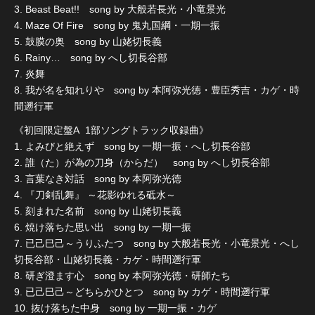
3. Beast Beat!! song by 大般若長光・小竜景光
4. Maze Of Fire song by 鬼丸国綱・一期一振
5. 鼓膜の奥 song by 山姥切長義
6. Rainy… song by へし切長谷部
7. 炎舞
8. 我が名を知れりや song by 本阿弥光徳・豊臣秀吉・カゲ・時
間遡行軍
《初回限定盤A 1部ソングトラック収録曲》
1. よみびと絶えず song by 一期一振・へし切長谷部
2. 誰（た）が為の刀身（からだ） song by へし切長谷部
3. 言葉なき対話 song by 本阿弥光徳
4. 『刀剣乱舞』 ～花影ゆれる砥水～
5. 刻まれた名前 song by 山姥切長義
6. 焼け落ちた思い出 song by 一期一振
7. 已己巳己～うりふたつ song by 大般若長光・小竜景光・へし
切長谷部・山姥切長義・カゲ・時間遡行軍
8. 研ぎ澄ます心 song by 本阿弥光徳・研師たち
9. 已己巳己～どちらかひとつ song by カゲ・時間遡行軍
10. 抜け落ちた中身 song by 一期一振・カゲ