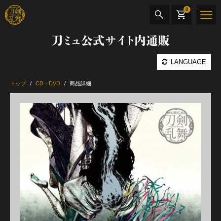
0
刀ミュ公式サイト内通販
商品検索
LANGUAGE
公演名
トップ
CD・DVD
商品詳細
CD・DVD
BOOK
その他
最新カテゴリー
月夜一縷
加州清光 単騎出陣 極