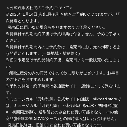
＜公式通販各社でのご予約について＞
※2025年1月14日(火)以降も引き続きご予約いただけますが、順
次発送となります。
発売日に届かない場合もありますのでご了承ください。
※特典付予約期間終了後は予約特典は付きません。予めご了承く
ださい。
※特典付予約期間内のご予約分は、発売日にお手元へ到着するよ
う発送いたします。(一部地域・離島除く)
※初回限定盤は予約受付終了後、発売日より一般販売いたします
が、
初回生産分のみの商品ですので数に限りがございます。お早目
のご予約をおすすめします。
※予約の開始・終了時間は各通販サイト・店舗によって異なりま
す。
※ミュージカル『刀剣乱舞』公式サイト内通販・silkroad storeで
は、ミュージカル『刀剣乱舞』 ～花影ゆれる砥水～初回限定盤
A、初回限定盤B、通常盤とのみ合わせ買い可能となり、その他
商品(旧譜CD/BD/DVD/グッズ)との同時購入はいただけません。
発売日以降は、旧譜CDと合わせ買い可能となります。