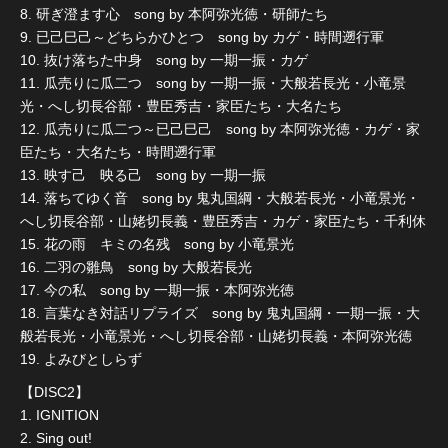
8. 研ぎ澄ます心 song by 本阿弥光徳・研師たち
9. 已己巳己～どちらかひとつ song by カゲ・時間遡行軍
10. 抜け落ちた中身 song by 一期一振・カゲ
11. 瓜売りに瓜二つ song by 一期一振・大般若長光・小竜景
光・へし切長谷部・豊臣秀吉・家臣たち・大名たち
12. 瓜売りに瓜二つ～已己巳己 song by 本阿弥光徳・カゲ・家
臣たち・大名たち・時間遡行軍
13. 映す己 映る己 song by 一期一振
14. 落ちてゆく音 song by 鬼丸国綱・大般若長光・小竜景光・
へし切長谷部・山姥切長義・豊臣秀吉・カゲ・家臣たち・千利休
15. 花の雨 キミの名残 song by 小竜景光
16. 二羽の雛鳥 song by 大般若長光
17. 今の私 song by 一期一振・本阿弥光徳
18. 言葉なき対話リプライズ song by 鬼丸国綱・一期一振・大
般若長光・小竜景光・へし切長谷部・山姥切長義・本阿弥光徳
19. よみびとしらず
【DISC2】
1. IGNITION
2. Sing out!