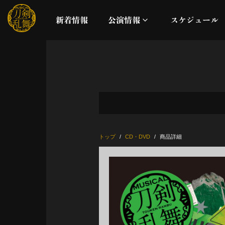
新着情報
公演情報
スケジュール
月夜一縷
真剣乱舞祭2026
これまでの公演
トップ
CD・DVD
商品詳細
配信
ライブビューイング
公演に関するお知らせ