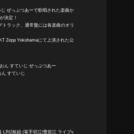
いじ ぜっぷつあーで歌唱された楽曲か
売が決定！
ングトラック、通常盤には各楽曲のオリ
T Zepp Yokohamaにて上演された公
おん すていじ ぜっぷつあー
 おん すていじ
判2枚組 (篭手切江/豊前江 ライブv