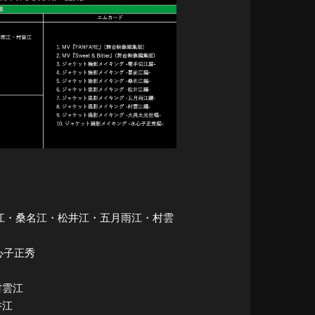
切江・豊前江・桑名江・松井江・五月雨江・村雲
・水心子正秀
村雲江
井江