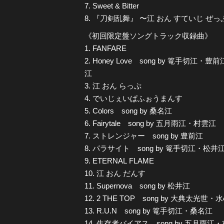
7. Sweet & Bitter
8. 『刀剣乱舞』 〜江 おん すていじ ぜ
《初回限定盤ソングトラック収録曲》
1. FANFARE
2. Honey Love song by 篭手
江
3. 江 おん らっぷ
4. でいじぇいぱふぉうまんす
5. Colors song by 桑名江
6. Fairytale song by 五月雨江・村雲江
7. ストレンジャー song by 豊前江
8. パラサイト song by 篭手切江・松井
9. ETERNAL FLAME
10. 江 おん だんす
11. Supernova song by 松井江
12. 2 THE TOP song by 大典太光世
13. R.U.N song by 篭手切江・桑名江
14. 生存者バイアス song by 五月雨江