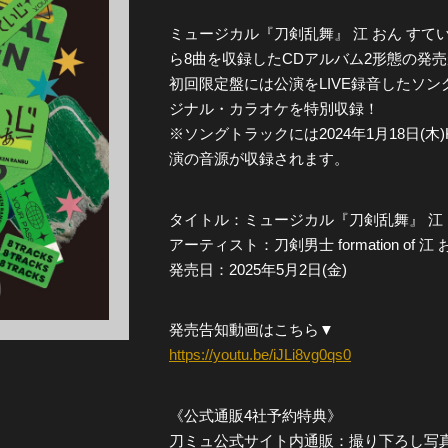
ミュージカル『刀剣乱舞』 江 おん すて
全公演グッズ
ら8曲を収録したCDアルバム2形態の発
初回限定盤には公演をLIVE録音したソ
ディスコグラフィー
ジナル・カラオケを特別収録！
※ソングトラックには2024年1月18日(木)K
演の音源が収録されます。
タイトル：ミュージカル『刀剣乱舞』 江 
アーティスト：刀剣男士 formation of 江
発売日：2025年5月2日(金)
発売告知動画はこちら▼
https://youtu.be/iJLi8vg0qs0
《公式通販4社予約特典》
刀ミュ公式サイト内通販：撮り下ろし写真 L