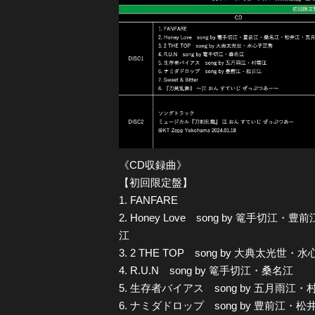
《CD収録曲》
【初回限定盤】
1. FANFARE
2. Honey Love song by 篭手
江
3. 2 THE TOP song by 大典太光世
4. R.U.N song by 篭手切江・桑名江
5. 生存者バイアス song by 五月雨江・
6. ナミダドロップ song by 豊前江・松