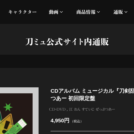
キャラクター
動画
商品情報
通販
ミュージックビデオ
刀ミュ
刀ミュ公式サイト内通販
加州清光 単騎出陣 極
オフィシャルムービー
DMM
髭切 単騎出陣 ～夢幻泡影
silkro
江 おん すていじ かうん
ネルケ
CDアルバム ミュージカル『刀剣乱
静かなる夜半の寝ざめ
つあー 初回限定盤
十周年記念 乱舞博覧会
CD・DVD
江 おん すていじ ぜっぷつあー
4,950円
（税込）
目出度歌誉花舞 十周年祝賀