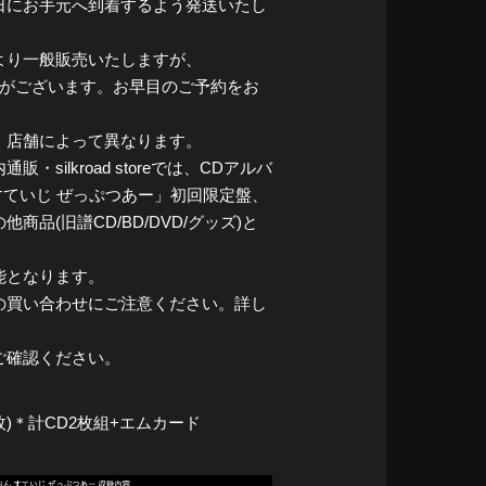
日にお手元へ到着するよう発送いたし
より一般販売いたしますが、
がございます。お早目のご予約をお
・店舗によって異なります。
ilkroad storeでは、CDアルバ
すていじ ぜっぷつあー」初回限定盤、
品(旧譜CD/BD/DVD/グッズ)と
能となります。
の買い合わせにご注意ください。詳し
ご確認ください。
枚)＊計CD2枚組+エムカード