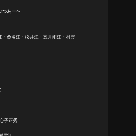
っぷつあー〜
切江・豊前江・桑名江・松井江・五月雨江・村雲
江
・水心子正秀
・村雲江