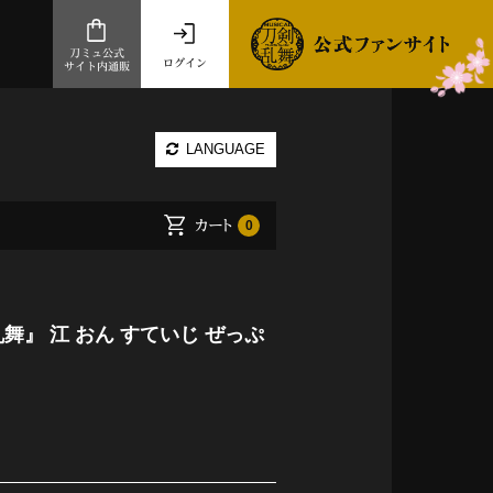
刀ミュ公式
ログイン
サイト内通販
公式サイト内通販
LANGUAGE
.com 通販サイト
～
カート
0
ad store
とだうんぱーてぃー
オンラインショップ
舞』 江 おん すていじ ぜっぷ
祭