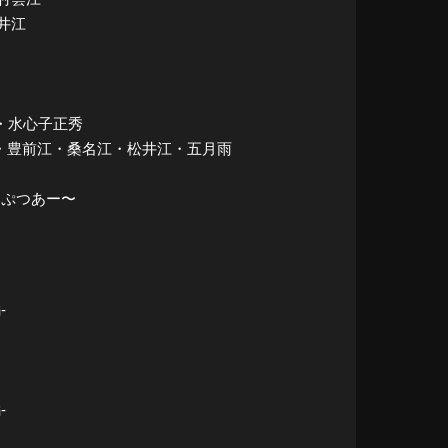
松井江
太光世・水心子正秀
 篭手切江・豊前江・桑名江・松井江・五月雨
ぜっぷつあー〜
-
-