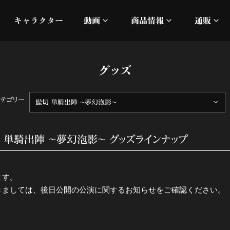
キャラクター
動画
商品情報
通販
ミュージックビデオ
刀ミュ
グッズ
加州清光 単騎出陣 極
オフィシャルムービー
DMM
カテゴリー
髭切 単騎出陣 ～夢幻泡影～
髭切 単騎出陣 ～夢幻泡影
silkro
江 おん すていじ かうん
ネルケ
 単騎出陣 ～夢幻泡影～ グッズラインナップ
静かなる夜半の寝ざめ
ます。
十周年記念 乱舞博覧会
きましては、後日公開の公演に関するお知らせをご確認ください。
目出度歌誉花舞 十周年祝賀