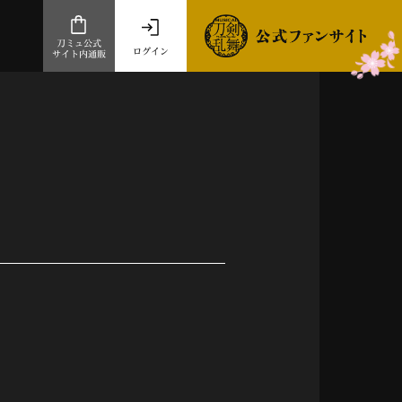
刀ミュ公式
ログイン
サイト内通販
公式サイト内通販
.com 通販サイト
～
ad store
とだうんぱーてぃー
オンラインショップ
祭