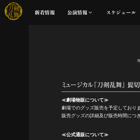
新着情報
公演情報
スケジュール
月夜一縷
真剣乱舞祭2026
これまでの公演
ミュージカル『刀剣乱舞』 髭切
配信
≪劇場物販について≫
劇場でのグッズ販売を予定しており
ライブビューイング
販売グッズの詳細及び販売時間につ
公演に関するお知らせ
≪公式通販について≫