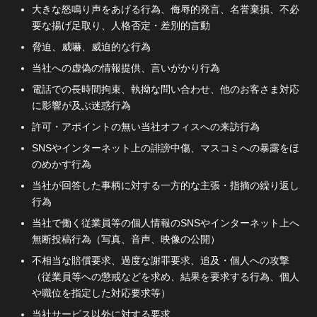
大きな怒鳴り声をあげる行為、侮辱的発言、名誉棄損、不必
要な揚げ足取り、人格否定・差別的言動
脅迫、威嚇、威迫的な行為
当社への虚偽の情報提供、言いがかり行為
電話での長時間拘束、執拗な問い合わせ、他のお客さま対応
に影響が及ぶ迷惑行為
許可・アポイントの無い当社オフィスへの来訪行為
SNSやインターネット上の誹謗中傷、マスコミへの暴露をほ
のめかす行為
当社が回答した事柄に対する一方的な主張・指摘の繰り返し
行為
当社で働く従業員等の個人情報のSNSやインターネット上へ
無断投稿行為（写真、音声、映像の公開）
不相当な賠償要求、過度な謝罪要求、追及・個人への攻撃
（従業員等への懲戒などを求め、結果を要求する行為、個人
や職位を指定した対応要求等）
当社サービス以外に対する要求