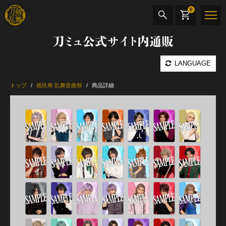
0
刀ミュ公式サイト内通販
商品検索
LANGUAGE
公演名
トップ
祝玖寿 乱舞音曲祭
商品詳細
CD・DVD
BOOK
その他
最新カテゴリー
加州清光 単騎出陣 極
髭切 単騎出陣 ～夢幻泡影～