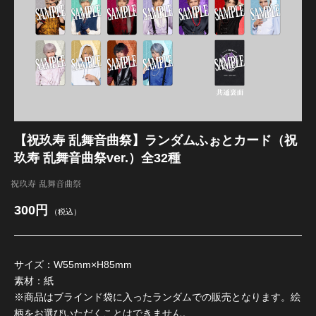
江 おん すていじ かうんとだうんぱーてぃー
【祝玖寿 乱舞音曲祭】ランダムふぉとカード（祝
玖寿 乱舞音曲祭ver.）全32種
祝玖寿 乱舞音曲祭
300円
（税込）
サイズ：W55mm×H85mm
素材：紙
※商品はブラインド袋に入ったランダムでの販売となります。絵
柄をお選びいただくことはできません。