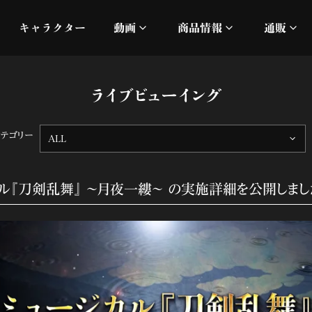
キャラクター
動画
商品情報
通販
ミュージックビデオ
刀ミュ
ライブビューイング
加州清光 単騎出陣 極
オフィシャルムービー
DMM
カテゴリー
ALL
髭切 単騎出陣 ～夢幻泡影
silkro
江 おん すていじ かうん
ネルケ
カル『刀剣乱舞』 ～月夜一縷～ の実施詳細を公開しまし
静かなる夜半の寝ざめ
十周年記念 乱舞博覧会
目出度歌誉花舞 十周年祝賀