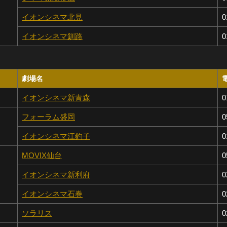
イオンシネマ北見
0
イオンシネマ釧路
0
劇場名
イオンシネマ新青森
0
フォーラム盛岡
0
イオンシネマ江釣子
0
MOVIX仙台
0
イオンシネマ新利府
0
イオンシネマ石巻
0
ソラリス
0