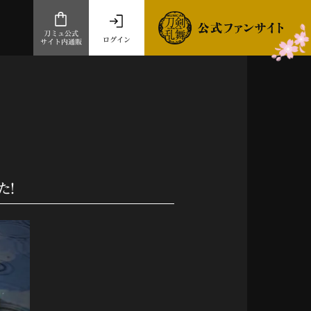
刀ミュ公式
ログイン
サイト内通販
公式サイト内通販
.com 通販サイト
～
ad store
とだうんぱーてぃー
オンラインショップ
た！
祭