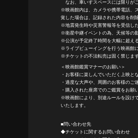
なお、車いすスペースには限りがご
※映画館内は、カメラや携帯電話、ス
覚した場合は、記録された内容を削
※地震発生時や災害警報等を受信し
※衛星中継イベントの為、天候等の
※公演が予定終了時間を大幅に超え
※ライブビューイングを行う映画館
※チケットの不法転売は固く禁じま
＜映画館鑑賞マナーのお願い＞
・お客様に楽しんでいただく上映と
・過度な大声や、周囲のお客様のご
・購入された座席でのご鑑賞をお願
※映画館により、別途ルールを設け
いたします。
■問い合わせ先
◆チケットに関するお問い合わせ