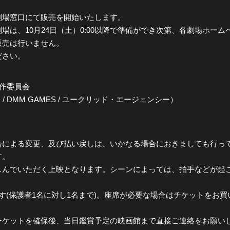
、劇場窓口にて販売を開始いたします。
場は、10月24日（土）0:00以降で準備ができ次第、各劇場ホー
販売は行いません。
ださい。
作委員会
/ DMM GAMES / ユークリッド・エージェンシー）
合による変更、及び払い戻しは、いかなる場合におきましても行っ
す。
しんでいただく上映となります。シーンによっては、拍手などが起
す(保護者1名に対し1名まで)。座席が必要な場合はチケットをお
チケットを確保後、当日鑑賞予定の映画館まで直接ご連絡をお願い