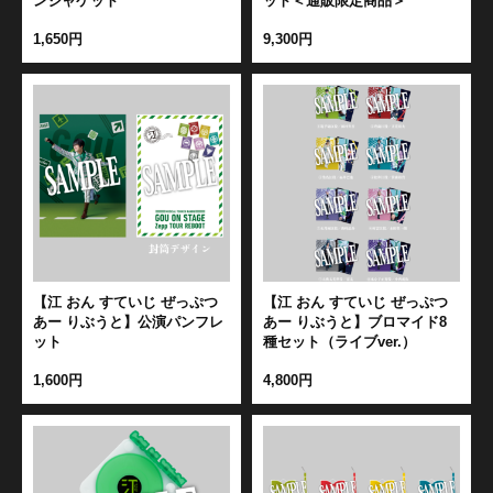
ンジャケット
ット＜通販限定商品＞
1,650円
9,300円
【江 おん すていじ ぜっぷつ
【江 おん すていじ ぜっぷつ
あー りぶうと】公演パンフレ
あー りぶうと】ブロマイド8
ット
種セット（ライブver.）
1,600円
4,800円