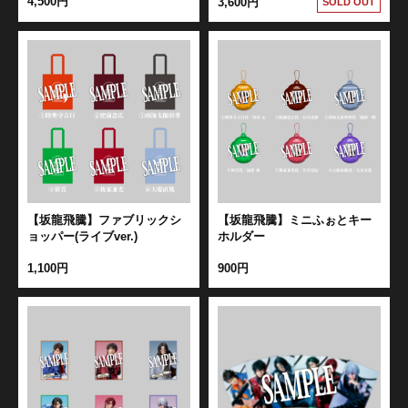
4,500円
3,600円
SOLD OUT
江 おん すていじ かうんとだうんぱーてぃー
【坂龍飛騰】ファブリックシ
【坂龍飛騰】ミニふぉとキー
ョッパー(ライブver.)
ホルダー
1,100円
900円