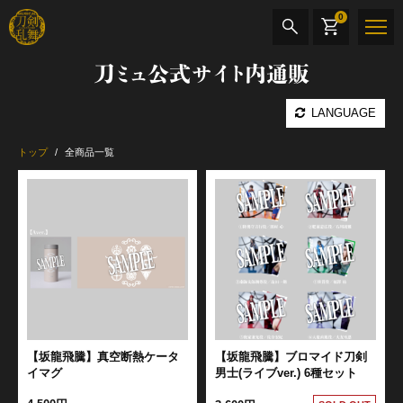
0
刀ミュ公式サイト内通販
商品検索
LANGUAGE
公演名
トップ
全商品一覧
CD・DVD
BOOK
その他
最新カテゴリー
加州清光 単騎出陣 極
【坂龍飛騰】真空断熱ケータ
【坂龍飛騰】ブロマイド刀剣
イマグ
男士(ライブver.) 6種セット
髭切 単騎出陣 ～夢幻泡影～