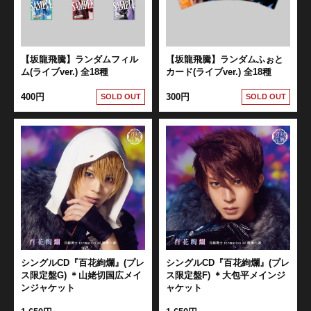
【坂龍飛騰】ランダムフィル
【坂龍飛騰】ランダムふぉと
ム(ライブver.) 全18種
カード(ライブver.) 全18種
400円
300円
SOLD OUT
SOLD OUT
シングルCD『百花絢爛』(プレ
シングルCD『百花絢爛』(プレ
ス限定盤G) ＊山姥切国広メイ
ス限定盤F) ＊大包平メインジ
ンジャケット
ャケット