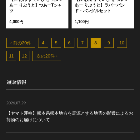
あー りぶうと】つあーTシャ
あー りぶうと】ラバーバン
ツ
ド・バングルセット
4,000円
1,100円
‹ 前の20件
4
5
6
7
8
9
10
11
12
次の20件 ›
通販情報
2026.07.29
【ヤマト運輸】熊本県熊本地方を震源とする地震の影響によるお
荷物のお届けについて