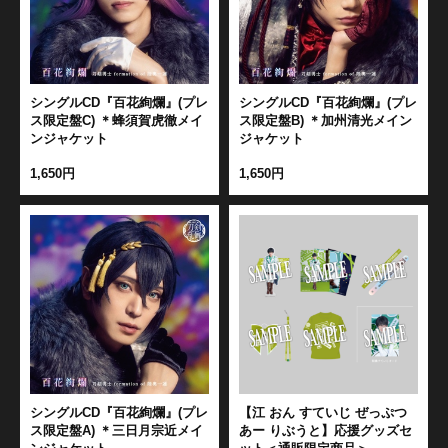
シングルCD『百花絢爛』(プレ
シングルCD『百花絢爛』(プレ
ス限定盤C) ＊蜂須賀虎徹メイ
ス限定盤B) ＊加州清光メイン
ンジャケット
ジャケット
1,650円
1,650円
シングルCD『百花絢爛』(プレ
【江 おん すていじ ぜっぷつ
ス限定盤A) ＊三日月宗近メイ
あー りぶうと】応援グッズセ