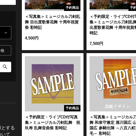
予約商品
予
全公演グッズ
＜写真集＞ミュージカル刀剣乱
＜予約限定・ライブCD付
舞 目出度歌誉花舞 十周年祝賀
集＞ミュージカル刀剣乱舞
祭 彩時記
出度歌誉花舞 十周年祝賀祭
ディスコグラフィー
時記
4,500円
7,500円
の他
予約商品
＜予約限定・ライブCD付写真
＜写真集＞ミュージカル
集＞ミュージカル刀剣乱舞 祝
舞 和泉守兼定 堀川国広 
源とする
玖寿 乱舞音曲祭 彩時記
国広 参騎出陣 ～八百八町
毛～ 彩時記
ついて