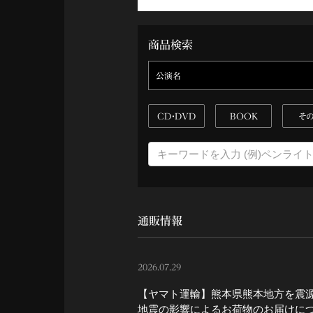
商品検索
公演名
CD・DVD
BOOK
そ
通販情報
2026.07.29
【ヤマト運輸】熊本県熊本地方を震
地震の影響によるお荷物のお届けに