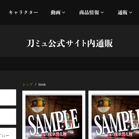
キャラクター
動画
商品情報
通販
ミュージックビデオ
刀ミュ
刀ミュ公式サイト内通販
加州清光 単騎出陣 極
オフィシャルムービー
DMM
髭切 単騎出陣 ～夢幻泡影
silkro
江 おん すていじ かうん
ネルケ
トップ
book
静かなる夜半の寝ざめ
十周年記念 乱舞博覧会
目出度歌誉花舞 十周年祝賀
てぃー