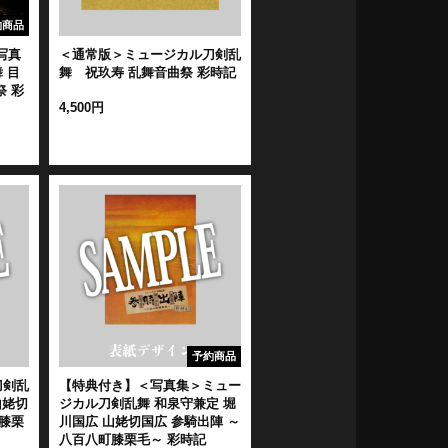
約商品
写真
＜通常版＞ミュージカル刀剣乱
 目
舞 祝玖寿 乱舞音曲祭 彩時記
 彩
4,500円
予約商品
刀剣乱
【特典付き】＜写真集＞ミュー
山姥切
ジカル刀剣乱舞 和泉守兼定 堀
膝栗
川国広 山姥切国広 参騎出陣 ～
八百八町膝栗毛～ 彩時記