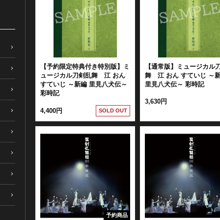
【予約限定特典付き特別版】ミ
【通常版】ミュージカル
ュージカル刀剣乱舞 江 おん
舞 江 おん すていじ ～
すていじ ～新編 里見八犬伝～
里見八犬伝～ 彩時記
彩時記
3,630円
4,400円
SOLD OUT
予約商品