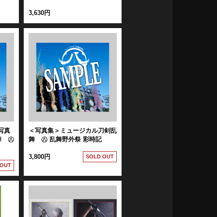
3,630円
写真
＜写真集＞ミュージカル刀剣乱
舞 ㊇
舞 ㊇ 乱舞野外祭 彩時記
3,800円
SOLD OUT
 OUT