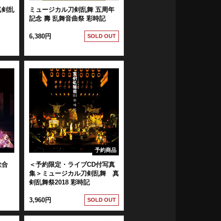
真剣乱
ミュージカル刀剣乱舞 五周年
記念 壽 乱舞音曲祭 彩時記
6,380円
SOLD OUT
予約商品
歌合
＜予約限定・ライブCD付写真
集＞ミュージカル刀剣乱舞 真
剣乱舞祭2018 彩時記
3,960円
SOLD OUT