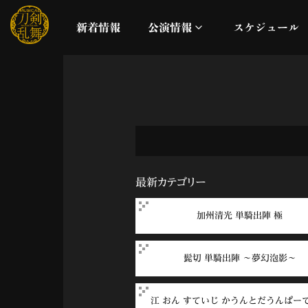
新着情報
公演情報
スケジュール
月夜一縷
真剣乱舞祭2026
これまでの公演
最新カテゴリー
配信
加州清光 単騎出陣 極
ライブビューイング
髭切 単騎出陣 ～夢幻泡影～
公演に関するお知らせ
江 おん すていじ かうんとだうんぱー