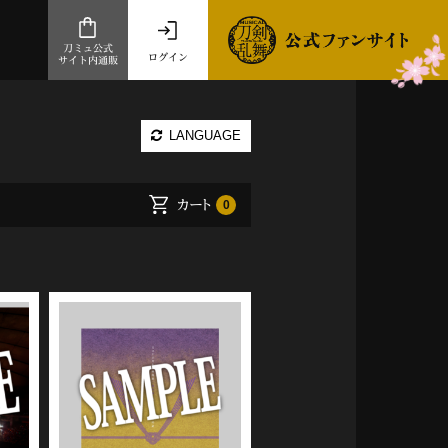
刀ミュ公式
ログイン
サイト内通販
公式サイト内通販
LANGUAGE
.com 通販サイト
～
カート
0
ad store
とだうんぱーてぃー
オンラインショップ
祭