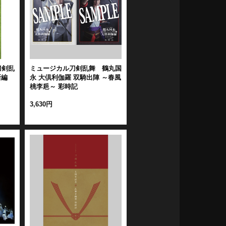
刀剣乱
ミュージカル刀剣乱舞 鶴丸国
新編
永 大倶利伽羅 双騎出陣 ～春風
桃李巵～ 彩時記
3,630円