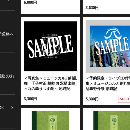
6,000円
3,630円
配業務へ
遅延のお
＜写真集＞ミュージカル刀剣乱
＜予約限定・ライブCD付
舞 千子村正 蜻蛉切 双騎出陣
集＞ミュージカル刀剣乱
～万の華うつす鏡～ 彩時記
乱舞野外祭 彩時記
3,300円
5,300円
SOLD
RE