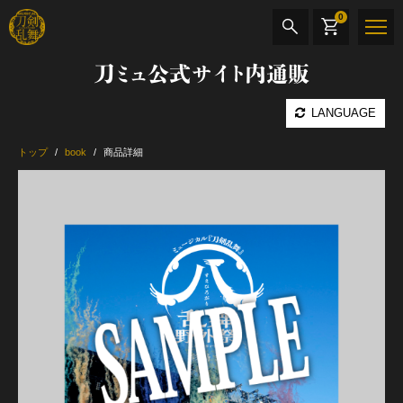
0
刀ミュ公式サイト内通販
商品検索
LANGUAGE
公演名
トップ
book
商品詳細
CD・DVD
BOOK
その他
最新カテゴリー
加州清光 単騎出陣 極
髭切 単騎出陣 ～夢幻泡影～