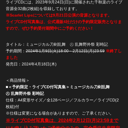
ライブCDには、2023年9月24日(日)に開催された千秋楽のライブ
音源全32曲(2枚組)を収録しております。
※Scarlet Lipsについては9月21日公演の音源となります。
ライブCD付写真集は、公式通販4社だけの予約限定販売となりま
すので、ぜひ予約受付期間中にご予約ください！
タイトル：ミュージカル刀剣乱舞 ㊇ 乱舞野外祭 彩時記
予約期間：
2024年1月9日(火)18:00～2月12日(月)23:59
※終了し
ました
発売日：2024年4月18日(木)
＜商品情報＞
■＜予約限定・ライブCD付写真集＞ミュージカル刀剣乱舞
㊇ 乱舞野外祭 彩時記
仕様：A4変形サイズ／全128ページ／フルカラー／ライブCD(2
枚組)付
※仕様は変更になる場合がありますので、ご了承ください。
※ライブCD付写真集は、2024年2月12日(月)23:59まで