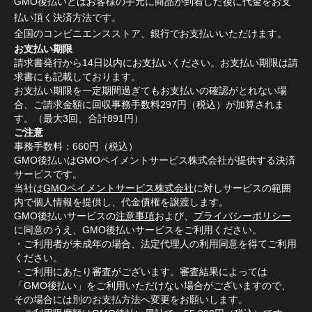
GMO後払いとはお客様の手元に商品が到着した後に代金をお支
払い頂く決済方法です。
全国のコンビニエンスストア、銀行でお支払いいただけます。
お支払い期限
請求書発行から14日以内にお支払いください。お支払い期限は請
求書にも記載しております。
お支払い期限を一定期間過ぎてもお支払いの確認がとれない場
合、ご請求金額に回収事務手数料297円（税込）が加算されま
す。（最大3回、合計891円）
ご注意
事務手数料：660円（税込）
GMO後払いはGMOペイメントサービス株式会社が提供する決済
サービスです。
当社は
GMOペイメントサービス株式会社
に対しサービスの範囲
内で個人情報を提供し、代金債権を譲渡します。
GMO後払いサービスの
注意事項
および、
プライバシーポリシー
に同意のうえ、GMO後払いサービスをご利用ください。
・ご利用者が未成年の場合、法定代理人の利用同意を得てご利用
ください。
・ご利用にあたり審査がございます。審査結果によっては
「GMO後払い」をご利用いただけない場合がございますので、
その場合には別のお支払方法へ変更をお願いします。