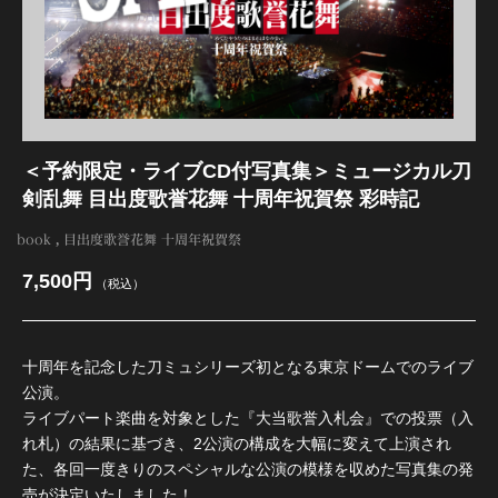
江 おん すていじ かうんとだうんぱーてぃー
＜予約限定・ライブCD付写真集＞ミュージカル刀
剣乱舞 目出度歌誉花舞 十周年祝賀祭 彩時記
book
目出度歌誉花舞 十周年祝賀祭
7,500円
（税込）
十周年を記念した刀ミュシリーズ初となる東京ドームでのライブ
公演。
ライブパート楽曲を対象とした『大当歌誉入札会』での投票（入
れ札）の結果に基づき、2公演の構成を大幅に変えて上演され
た、各回一度きりのスペシャルな公演の模様を収めた写真集の発
売が決定いたしました！