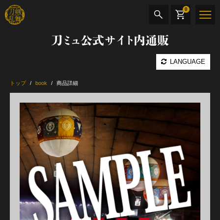
0
刀ミュ公式サイト内通販
商品検索
LANGUAGE
公演名
トップ
book
商品詳細
CD・DVD
BOOK
その他
最新カテゴリー
加州清光 単騎出陣 極
髭切 単騎出陣 ～夢幻泡影～