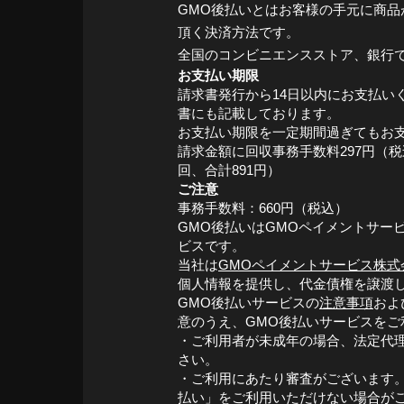
GMO後払いとはお客様の手元に商品
頂く決済方法です。
全国のコンビニエンスストア、銀行
お支払い期限
請求書発行から14日以内にお支払い
書にも記載しております。
お支払い期限を一定期間過ぎてもお
請求金額に回収事務手数料297円（
回、合計891円）
ご注意
事務手数料：660円（税込）
GMO後払いはGMOペイメントサー
ビスです。
当社は
GMOペイメントサービス株式
個人情報を提供し、代金債権を譲渡
GMO後払いサービスの
注意事項
およ
意のうえ、GMO後払いサービスをご
・ご利用者が未成年の場合、法定代
さい。
・ご利用にあたり審査がございます。
払い」をご利用いただけない場合が