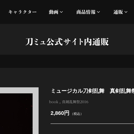
キャラクター
動画
商品情報
通販
ミュージックビデオ
刀ミュ
刀ミュ公式サイト内通販
加州清光 単騎出陣 極
オフィシャルムービー
DMM
髭切 単騎出陣 ～夢幻泡影
silkro
江 おん すていじ かうん
ネルケ
ミュージカル刀剣乱舞 真剣乱舞祭2
静かなる夜半の寝ざめ
book
真剣乱舞祭2016
十周年記念 乱舞博覧会
2,860円
（税込）
目出度歌誉花舞 十周年祝賀