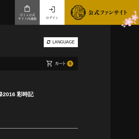
刀ミュ公式
ログイン
サイト内通販
公式サイト内通販
LANGUAGE
.com 通販サイト
～
カート
0
ad store
とだうんぱーてぃー
オンラインショップ
016 彩時記
祭