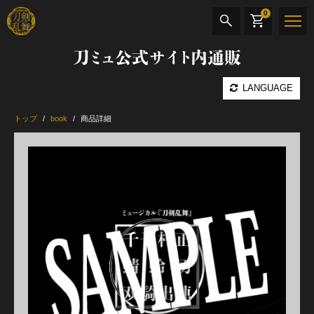
0
刀ミュ公式サイト内通販
商品検索
LANGUAGE
公演名
トップ
book
商品詳細
CD・DVD
BOOK
その他
最新カテゴリー
加州清光 単騎出陣 極
髭切 単騎出陣 ～夢幻泡影～