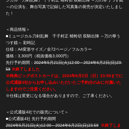
～の公演を、舞台写真で記録した写真集の発売が決定いたしまし
た！
＜商品情報＞
■ミュージカル刀剣乱舞 千子村正 蜻蛉切 双騎出陣 ～万の華う
つす鏡～ 彩時記
仕様：A4変形サイズ／全72ページ／フルカラー
価格：3,300円（税抜価格3,000円）
先行予約期間：
2024年5月21日(火)12:00～2024年6月2日(日)23:
59
※終了しました
※特典ビッグポストカードは、2024年6月2日（日）23:59までに
公式通販4社からお申し込みいただいたご予約分のみに付属いた
しますのでご注意ください。
※仕様は変更になる場合がありますので、ご了承ください。
＜公式通販4社での販売について＞
■公式通販4社 先行予約期間
2024年5月21日(火)12:00～2024年6月2日(日)23:59
※終了しま