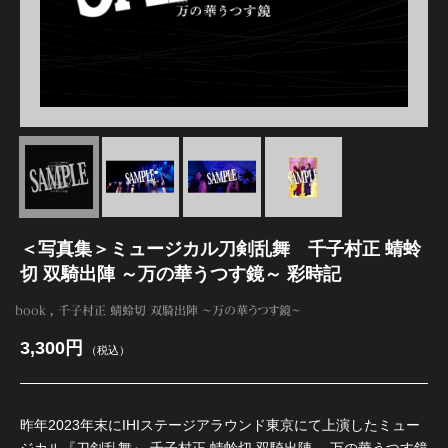
江 おん すていじ かうんとだうんぱーてぃー
＜写真集＞ミュージカル刀剣乱舞 千子村正 蜻蛉
切 双騎出陣 ～万の華うつす鏡～ 彩時記
book
千子村正 蜻蛉切 双騎出陣 〜万の華うつす鏡〜
3,300円
（税込）
昨年2023年末にIHIステージアラウンド東京にて上演したミュー
ジカル『刀剣乱舞』 千子村正 蜻蛉切 双騎出陣 ～万の華うつす鏡