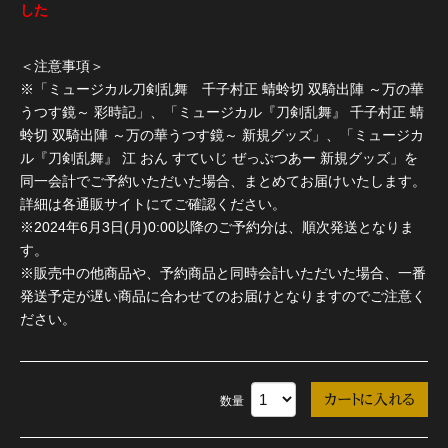
した
＜注意事項＞
※「ミュージカル刀剣乱舞 千子村正 蜻蛉切 双騎出陣 ～万の華
うつす鏡～ 彩時記」、「ミュージカル『刀剣乱舞』 千子村正 蜻
蛉切 双騎出陣 ～万の華うつす鏡～ 新規グッズ」、「ミュージカ
ル『刀剣乱舞』 江 おん すていじ ぜっぷつあー 新規グッズ」を
同一会計でご予約いただいた場合、まとめてお届けいたします。
詳細は各通販サイトにてご確認ください。
※2024年6月3日(月)0:00以降のご予約分は、順次発送となりま
す。
※販売中の他商品や、予約商品と同時会計いただいた場合、一番
発送予定が遅い商品に合わせてのお届けとなりますのでご注意く
ださい。
数量