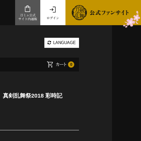
刀ミュ公式
ログイン
サイト内通販
公式サイト内通販
LANGUAGE
.com 通販サイト
～
カート
0
ad store
とだうんぱーてぃー
オンラインショップ
真剣乱舞祭2018 彩時記
祭