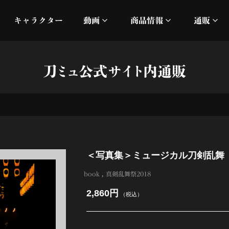
キャラクター
動画
商品情報
通販
ミュージックビデオ
刀ミュ
刀ミュ公式サイト内通販
加州清光 単騎出陣 極
オフィシャルムービー
DMM
髭切 単騎出陣 ～夢幻泡影
silkro
江 おん すていじ かうん
ネルケ
＜写真集＞ミュージカル刀剣乱舞 
静かなる夜半の寝ざめ
book
真剣乱舞祭2018
十周年記念 乱舞博覧会
2,860円
（税込）
目出度歌誉花舞 十周年祝賀