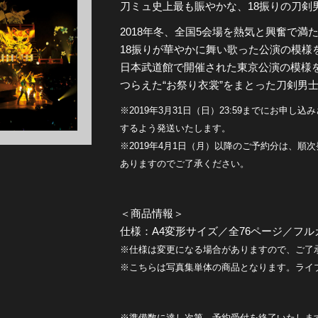
刀ミュ史上最も賑やかな、18振りの刀剣男
全公演グッズ
2018年冬、全国5会場を熱気と興奮で満た
18振りが華やかに舞い歌った公演の模様
日本武道館で開催された東京公演の模様
ディスコグラフィー
つらえた“お祭り衣裳”をまとった刀剣男
※2019年3月31日（日）23:59までにお申
するよう発送いたします。
※2019年4月1日（月）以降のご予約分は、
ありますのでご了承ください。
＜商品情報＞
仕様：A4変形サイズ／全76ページ／フル
※仕様は変更になる場合がありますので、ご了
※こちらは写真集単体の商品となります。ライ
※準備数に達し次第、予約受付を終了いたしま