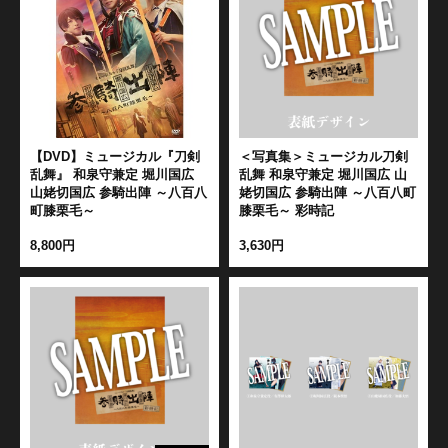
【DVD】ミュージカル『刀剣
＜写真集＞ミュージカル刀剣
乱舞』 和泉守兼定 堀川国広
乱舞 和泉守兼定 堀川国広 山
山姥切国広 参騎出陣 ～八百八
姥切国広 参騎出陣 ～八百八町
町膝栗毛～
膝栗毛～ 彩時記
8,800円
3,630円