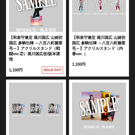
【和泉守兼定 堀川国広 山姥切
【和泉守兼定 堀川国広 山姥切
国広 参騎出陣 ～八百八町膝栗
国広 参騎出陣 ～八百八町膝栗
毛～】アクリルスタンド（戦
毛～】アクリルスタンド（内
闘ver.②）堀川国広役/阪本奨
番ver. ）
悟
1,100円
1,100円
SOLD OUT