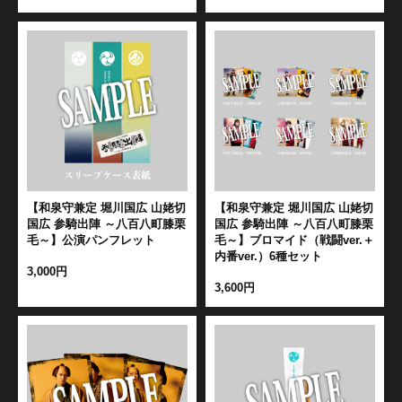
【和泉守兼定 堀川国広 山姥切
【和泉守兼定 堀川国広 山姥切
国広 参騎出陣 ～八百八町膝栗
国広 参騎出陣 ～八百八町膝栗
毛～】公演パンフレット
毛～】ブロマイド（戦闘ver.＋
内番ver.）6種セット
3,000円
3,600円