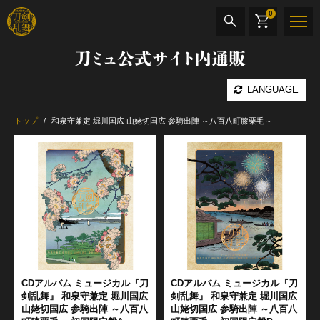
0
刀ミュ公式サイト内通販
商品検索
LANGUAGE
公演名
トップ
和泉守兼定 堀川国広 山姥切国広 参騎出陣 ～八百八町膝栗毛～
CD・DVD
BOOK
その他
最新カテゴリー
加州清光 単騎出陣 極
CDアルバム ミュージカル『刀
CDアルバム ミュージカル『刀
剣乱舞』 和泉守兼定 堀川国広
剣乱舞』 和泉守兼定 堀川国広
山姥切国広 参騎出陣 ～八百八
山姥切国広 参騎出陣 ～八百八
髭切 単騎出陣 ～夢幻泡影～