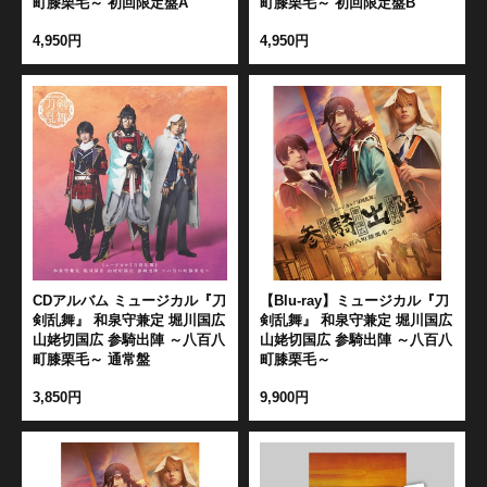
町膝栗毛～ 初回限定盤A
町膝栗毛～ 初回限定盤B
4,950円
4,950円
江 おん すていじ かうんとだうんぱーてぃー
CDアルバム ミュージカル『刀
【Blu-ray】ミュージカル『刀
剣乱舞』 和泉守兼定 堀川国広
剣乱舞』 和泉守兼定 堀川国広
山姥切国広 参騎出陣 ～八百八
山姥切国広 参騎出陣 ～八百八
町膝栗毛～ 通常盤
町膝栗毛～
3,850円
9,900円