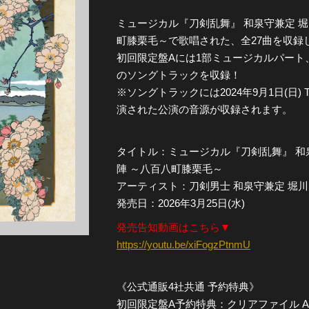
ミュージカル『刀剣乱舞』 和泉守兼定 堀
全公演グッズ
町膝栗毛～で歌唱された、全27曲を収録
初回限定盤Aには1部ミュージカルパート
ディスコグラフィー
のソングトラックを収録！
※ソングトラックには2024年9月1日(日) TA
演された公演の音源が収録されます。
タイトル：ミュージカル『刀剣乱舞』 和泉
陣 ～八百八町膝栗毛～
アーティスト：刀剣男士 和泉守兼定 堀川
発売日：2026年3月25日(水)
発売告知動画はこちら▼
https://youtu.be/xiFogzPtnmU
《公式通販4社共通 予約特典》
初回限定盤A予約特典：クリアファイル A (戦