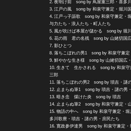
2. 夜明け前 song by 蔦屋重三郎・
3. 江戸の風 song by 和泉守兼定・堀川
4. 江戸っ子謳歌 song by 和泉守
与力たち・浪人たち・町人たち
5. 風が吹けば本屋が儲かる song b
6. 花の雨 君の名残 song by 山姥切国
7. 影ひとつ
8. 落ちこぼれの男1 song by 和泉守
9. 鮮やかな生き様 song by 山姥切
10. 生きて 生かされる song by 
三郎
11. 落ちこぼれの男2 song by 瑣吉・謎
12. 止まらぬ筆1 song by 瑣吉・謎の
13. 暗き念 煤けた炎 song by 瑣吉
14. 止まらぬ筆2 song by 和泉守兼
15. 物語の中へ song by 和泉守兼
多川歌麿・瑣吉・謎の男・庶民たち
16. 寛政参伊達男 song by 和泉守