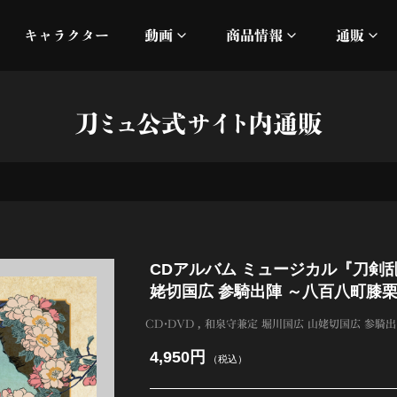
キャラクター
動画
商品情報
通販
ミュージックビデオ
刀ミュ
刀ミュ公式サイト内通販
加州清光 単騎出陣 極
オフィシャルムービー
DMM
髭切 単騎出陣 ～夢幻泡影
silkro
江 おん すていじ かうん
ネルケ
CDアルバム ミュージカル『刀剣乱
静かなる夜半の寝ざめ
姥切国広 参騎出陣 ～八百八町膝栗
十周年記念 乱舞博覧会
CD・DVD
和泉守兼定 堀川国広 山姥切国広 参騎出
4,950円
（税込）
目出度歌誉花舞 十周年祝賀