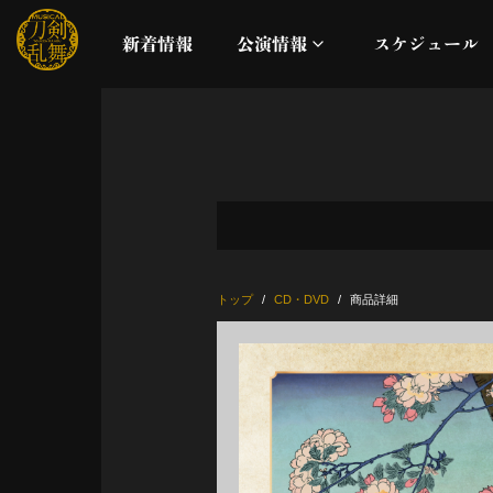
新着情報
公演情報
スケジュール
月夜一縷
真剣乱舞祭2026
これまでの公演
トップ
CD・DVD
商品詳細
配信
ライブビューイング
公演に関するお知らせ