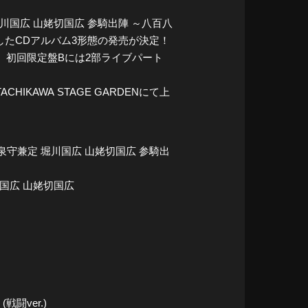
川国広 山姥切国広 参騎出陣 ～八百八
したCDアルバム3形態の発売が決定！
、初回限定盤Bには2部ライブパート
CHIKAWA STAGE GARDENにて上
守兼定 堀川国広 山姥切国広 参騎出
国広 山姥切国広
闘ver.)