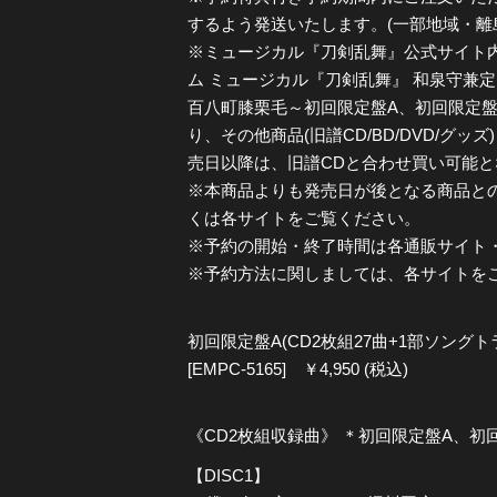
するよう発送いたします。(一部地域・離
※ミュージカル『刀剣乱舞』公式サイト内通販・s
ム ミュージカル『刀剣乱舞』 和泉守兼定
百八町膝栗毛～初回限定盤A、初回限定
り、その他商品(旧譜CD/BD/DVD/グ
売日以降は、旧譜CDと合わせ買い可能と
※本商品よりも発売日が後となる商品と
くは各サイトをご覧ください。
※予約の開始・終了時間は各通販サイト
※予約方法に関しましては、各サイトを
初回限定盤A(CD2枚組27曲+1部ソング
[EMPC-5165] ￥4,950 (税込)
《CD2枚組収録曲》 ＊初回限定盤A、初
【DISC1】