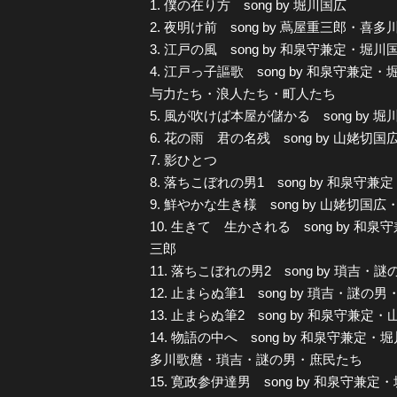
1. 僕の在り方 song by 堀川国広
2. 夜明け前 song by 蔦屋重三郎・
3. 江戸の風 song by 和泉守兼定・堀川
4. 江戸っ子謳歌 song by 和泉守
与力たち・浪人たち・町人たち
5. 風が吹けば本屋が儲かる song b
6. 花の雨 君の名残 song by 山姥切国
7. 影ひとつ
8. 落ちこぼれの男1 song by 和泉守
9. 鮮やかな生き様 song by 山姥切
10. 生きて 生かされる song by 
三郎
11. 落ちこぼれの男2 song by 瑣吉・謎
12. 止まらぬ筆1 song by 瑣吉・謎の
13. 止まらぬ筆2 song by 和泉守兼
14. 物語の中へ song by 和泉守兼
多川歌麿・瑣吉・謎の男・庶民たち
15. 寛政参伊達男 song by 和泉守