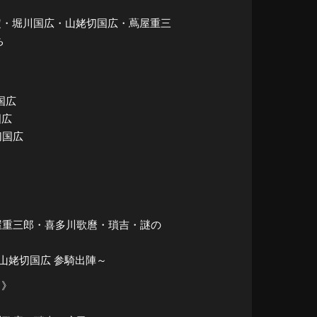
泉守兼定・堀川国広・山姥切国広・蔦屋重三
ち
川国広
国広
切国広
 蔦屋重三郎・喜多川歌麿・瑣吉・謎の
 山姥切国広 参騎出陣～
曲》