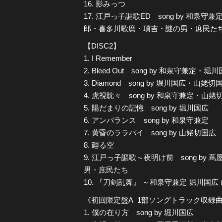
16. 影みっつ
17. 江戸っ子謳歌ED song by 和
郎・喜多川歌麿・瑣吉・謎の男・庶民た
【DISC2】
1. I Remember
2. Bleed Out song by 和泉守兼定・堀
3. Diamond song by 堀川国広・山姥切
4. 虎視眈々 song by 和泉守兼定・山姥
5. 陽だまりの記憶 song by 堀川国広
6. アンバランス song by 和泉守兼定
7. 黄昏のララバイ song by 山姥切国広
8. 廻る空
9. 江戸っ子謳歌～夜明け前 song by
男・庶民たち
10. 『刀剣乱舞』 ～和泉守兼定 堀川国広
《初回限定盤A 1部ソングトラック収録
1. 僕の在り方 song by 堀川国広