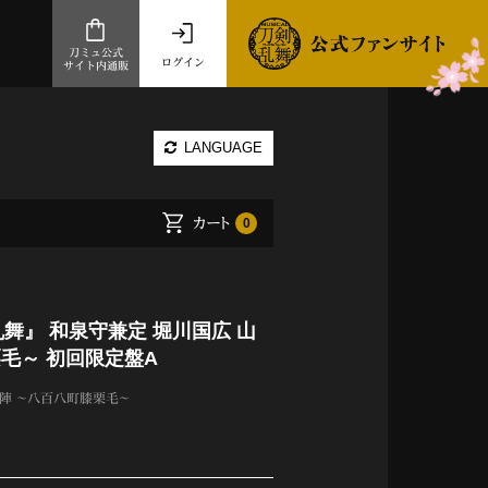
刀ミュ公式
ログイン
サイト内通販
公式サイト内通販
LANGUAGE
.com 通販サイト
～
カート
0
ad store
とだうんぱーてぃー
オンラインショップ
舞』 和泉守兼定 堀川国広 山
毛～ 初回限定盤A
陣 ～八百八町膝栗毛～
祭