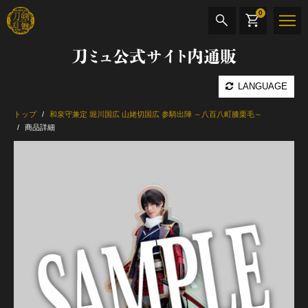
0
刀ミュ公式サイト内通販
商品検索
LANGUAGE
公演名
トップ
和泉守兼定 堀川国広 山姥切国広 参騎出陣 ～八百八町膝栗毛～
商品詳細
CD・DVD
BOOK
その他
最新カテゴリー
加州清光 単騎出陣 極
髭切 単騎出陣 ～夢幻泡影～