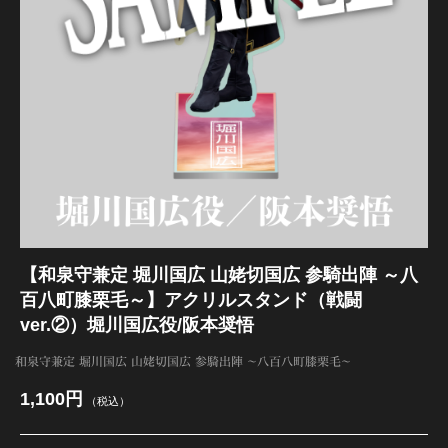
江 おん すていじ かうんとだうんぱーてぃー
【和泉守兼定 堀川国広 山姥切国広 参騎出陣 ～八
百八町膝栗毛～】アクリルスタンド（戦闘
ver.②）堀川国広役/阪本奨悟
和泉守兼定 堀川国広 山姥切国広 参騎出陣 ～八百八町膝栗毛～
1,100円
（税込）