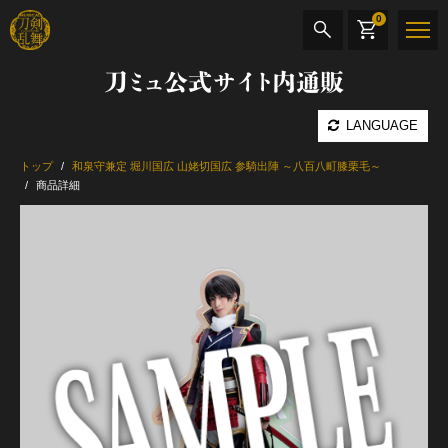
0
刀ミュ公式サイト内通販
商品検索
LANGUAGE
公演名
トップ
和泉守兼定 堀川国広 山姥切国広 参騎出陣 ～八百八町膝栗毛～
商品詳細
CD・DVD
BOOK
その他
最新カテゴリー
加州清光 単騎出陣 極
髭切 単騎出陣 ～夢幻泡影～