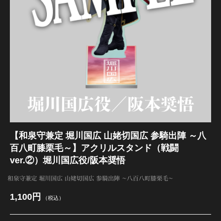
江 おん すていじ かうんとだうんぱーてぃー
【和泉守兼定 堀川国広 山姥切国広 参騎出陣 ～八
百八町膝栗毛～】アクリルスタンド（戦闘
ver.②）堀川国広役/阪本奨悟
和泉守兼定 堀川国広 山姥切国広 参騎出陣 ～八百八町膝栗毛～
1,100円
（税込）