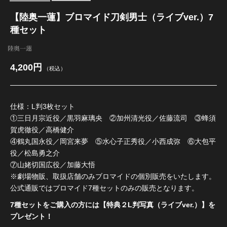
【陸奥一蓮】ブロマイド刀剣男士（ライブver.）7
種セット
陸奥一蓮
4,200円
（税込）
仕様：L判3枚セット
①三日月宗近役／黒羽麻璃央 ②加州清光役／佐藤流司 ③蜂須
賀虎徹役／高橋健介
④鶴丸国永役／岡宮来夢 ⑤水心子正秀役／小西成弥 ⑥大包平
役／松島勇之介
⑦山姥切国広役／加藤大悟
※劇場物販、取扱店舗のみブロマイドの個別販売をいたします。
公式通販ではブロマイド7種セットのみの販売となります。
7種セットをご購入の方には【特典２L判写真（ライブver.）】を
プレゼント！