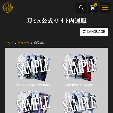
0
刀ミュ公式サイト内通販
商品検索
LANGUAGE
公演名
トップ
陸奥一蓮
商品詳細
CD・DVD
BOOK
その他
最新カテゴリー
加州清光 単騎出陣 極
髭切 単騎出陣 ～夢幻泡影～