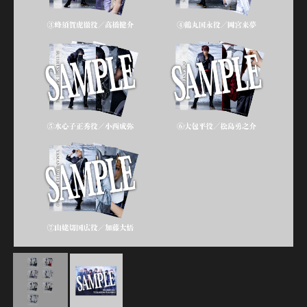
江 おん すていじ かうんとだうんぱーてぃー