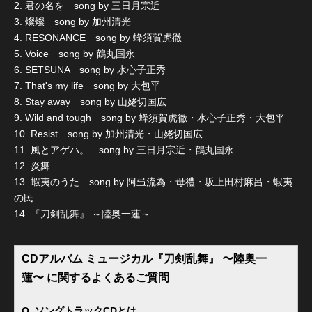
2. 君の名を song by 三日月宗近
3. 燦燦 song by 加州清光
4. RESONANCE song by 蜂須賀虎徹
5. Voice song by 鶴丸国永
6. SETSUNA song by 水心子正秀
7. That's my life song by 大包平
8. Stay away song by 山姥切国広
9. Wild and tough song by 蜂須賀虎徹・水心子正秀・大包平
10. Resist song by 加州清光・山姥切国広
11. 風とアゲハ。 song by 三日月宗近・鶴丸国永
12. 炎舞
13. 蝦夷のうた song by 阿弖流為・母禮・坂上田村麻呂・蝦夷
の民
14. 『刀剣乱舞』 ～陸奥一蓮～
CDアルバム ミュージカル『刀剣乱舞』 〜陸奥一
蓮〜 に関するよくあるご質問
Q. ソングトラックCDとは