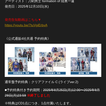
アーティスト：刀剣男士 formation of 陸奥一蓮
発売日：2025年12月10日(水)
発売告知動画はこちら▼
https://youtu.be/7tuVgiErbvA
《公式通販4社共通 予約特典》
通常盤予約特典：クリアファイル C (ライブver.2)
■予約特典付き予約期間：
2025年8月25日(月)12:00〜2025年9月
29日(月)23:59
※終了しました
※特典はCD1点につき、1点付属いたします。