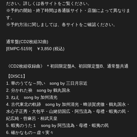
ださい。詳しくは各サイトをご覧ください。
※予約の開始・終了時間は各通販サイト・店舗によって異なりま
す。
※予約方法に関しましては、各サイトをご確認ください。
通常盤(CD2枚組32曲)
[EMPC-5159] ￥3,850 (税込)
《CD2枚組収録曲》 ＊初回限定盤A、初回限定盤B、通常盤共通
【DISC1】
1. 華のうてな～問い song by 三日月宗近
2. 分かれた袂 song by 鶴丸国永
3. ねえ song by 加州清光
4. 古代東北の軌跡 song by 加州清光・蜂須賀虎徹・鶴丸国永・
水心子正秀・大包平・山姥切国広・阿弖流為・母禮・蝦夷の民・
紀広純・呰麻呂・桓武天皇
5. 蝦夷のうた１ song by 阿弖流為・母禮・蝦夷の民
6. 確かなもの～虚々実々