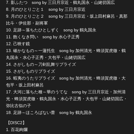
7. 影ふたつ song by 三日月宗近・鶴丸国永・山姥切国広
8. 月のひとりごと１ song by 三日月宗近
9. 月のひとりごと２ song by 三日月宗近・坂上田村麻呂・真那
比斗・伊佐那・副将軍
10. 足跡～落ちたひとしずく song by 鶴丸国永
11. 飽くなき問い song by 水心子正秀
12. 己映す鏡
13. 確かなもの～一蓮托生 song by 加州清光・蜂須賀虎徹・鶴
丸国永・水心子正秀・大包平・山姥切国広
14. さがしもの～刀剣乱舞リプライズ
15. さがしものリプライズ
16. 蝦夷のうたリプライズ song by 加州清光・蜂須賀虎徹・大
包平・坂上田村麻呂
17. 大河に落ちた種～華のうてな song by 三日月宗近・加州清
光・蜂須賀虎徹・鶴丸国永・水心子正秀・大包平・山姥切国広・
弥比古似の子
18. 足跡～ほころばない蕾 song by 鶴丸国永
【DISC2】
1. 百花絢爛