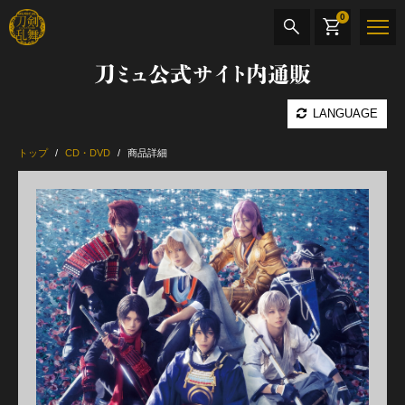
0
刀ミュ公式サイト内通販
商品検索
LANGUAGE
公演名
トップ
CD・DVD
商品詳細
CD・DVD
BOOK
その他
最新カテゴリー
加州清光 単騎出陣 極
髭切 単騎出陣 ～夢幻泡影～