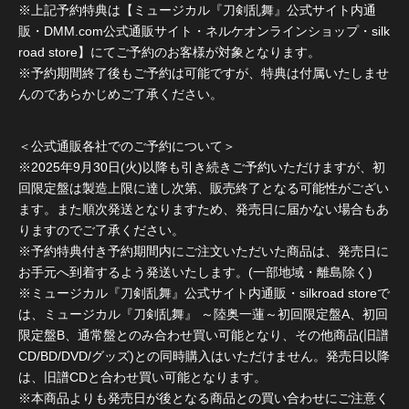
※上記予約特典は【ミュージカル『刀剣乱舞』公式サイト内通
販・DMM.com公式通販サイト・ネルケオンラインショップ・silk
road store】にてご予約のお客様が対象となります。
※予約期間終了後もご予約は可能ですが、特典は付属いたしませ
んのであらかじめご了承ください。
＜公式通販各社でのご予約について＞
※2025年9月30日(火)以降も引き続きご予約いただけますが、初
回限定盤は製造上限に達し次第、販売終了となる可能性がござい
ます。また順次発送となりますため、発売日に届かない場合もあ
りますのでご了承ください。
※予約特典付き予約期間内にご注文いただいた商品は、発売日に
お手元へ到着するよう発送いたします。(一部地域・離島除く)
※ミュージカル『刀剣乱舞』公式サイト内通販・silkroad storeで
は、ミュージカル『刀剣乱舞』 ～陸奥一蓮～初回限定盤A、初回
限定盤B、通常盤とのみ合わせ買い可能となり、その他商品(旧譜
CD/BD/DVD/グッズ)との同時購入はいただけません。発売日以降
は、旧譜CDと合わせ買い可能となります。
※本商品よりも発売日が後となる商品との買い合わせにご注意く