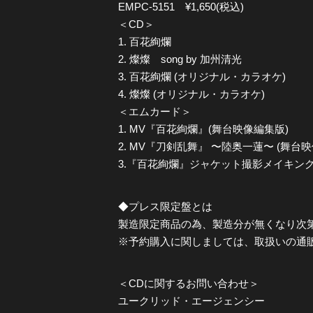
EMPC-5151 ¥1,650(税込)
＜CD＞
1. 百花絢爛
2. 燦燦 song by 加州清光
3. 百花絢爛 (オリジナル・カラオケ)
4. 燦燦 (オリジナル・カラオケ)
＜エムカード＞
1. MV『百花絢爛』(舞台映像編集版)
2. MV『刀剣乱舞』 〜陸奥一蓮〜 (舞台
3.『百花絢爛』ジャケット撮影メイキング
◆プレス限定盤とは
製造限定商品の為、製造分が無くなり次
※予約購入に関しましては、取扱いの通
＜CDに関するお問い合わせ＞
ユークリッド・エージェンシー