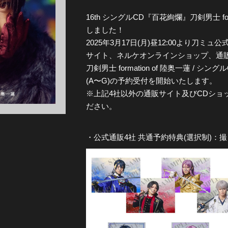
16th シングルCD『百花絢爛』刀剣男士 fo
全公演グッズ
しました！
2025年3月17日(月)昼12:00より刀ミ
ディスコグラフィー
サイト、ネルケオンラインショップ、通販サイトs
刀剣男士 formation of 陸奥一蓮 / 
(A〜G)の予約受付を開始いたします。
※上記4社以外の通販サイト及びCDショ
ださい。
・公式通販4社 共通予約特典(選択制)：撮