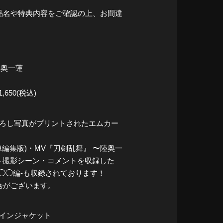
品名や特典内容をご確認の上、お間違
 陸奥一蓮
650(税込)
下ろし写真がプリントされたエムカー
編集版)・MV『刀剣乱舞』 〜陸奥一
ット撮影シーン・コメントを収録した
◯◯編-も収録されております！
合がございます。
メインジャケット