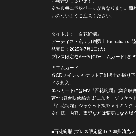
い場合がございます。
※特典毎に予約ページが異なります。商
いのないようご注意ください。
タイトル：『百花絢爛』
アーティスト名：刀剣男士 formation of
発売日：2025年7月1日(火)
プレス限定盤A〜G [CD+エムカード] 各 ¥1,
＊エムカード
各CDメインジャケット刀剣男士の撮り
ドを封入。
エムカードにはMV『百花絢爛』(舞台映像
蓮〜 (舞台映像編集版)に加え、ジャケ
『百花絢爛』ジャケット撮影メイキング-
※仕様、内容、表記などは変更になる場
■百花絢爛 (プレス限定盤B) ＊加州清光