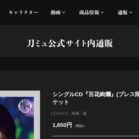
キャラクター
動画
商品情報
通販
ミュージックビデオ
刀ミュ
刀ミュ公式サイト内通販
加州清光 単騎出陣 極
オフィシャルムービー
DMM
髭切 単騎出陣 ～夢幻泡影
silkro
江 おん すていじ かうん
ネルケ
シングルCD『百花絢爛』(プレス限
静かなる夜半の寝ざめ
ケット
十周年記念 乱舞博覧会
CD・DVD
陸奥一蓮
1,650円
（税込）
目出度歌誉花舞 十周年祝賀