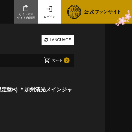
刀ミュ公式
ログイン
サイト内通販
公式サイト内通販
LANGUAGE
.com 通販サイト
～
カート
0
ad store
とだうんぱーてぃー
オンラインショップ
定盤B) ＊加州清光メインジャ
祭