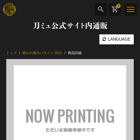
0
刀ミュ公式サイト内通販
商品検索
LANGUAGE
公演名
トップ
静かの海のパライソ 2021
商品詳細
CD・DVD
BOOK
その他
最新カテゴリー
加州清光 単騎出陣 極
髭切 単騎出陣 ～夢幻泡影～