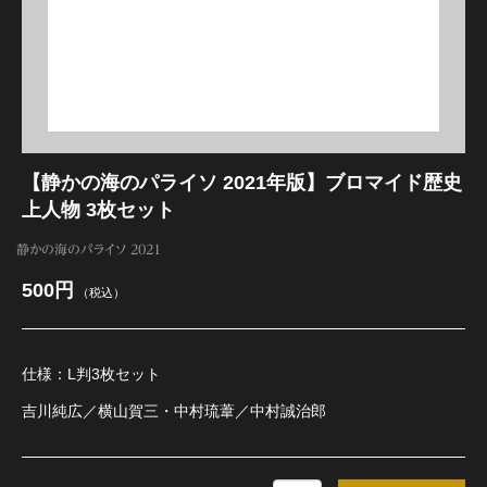
江 おん すていじ かうんとだうんぱーてぃー
【静かの海のパライソ 2021年版】ブロマイド歴史
上人物 3枚セット
静かの海のパライソ 2021
500円
（税込）
仕様：L判3枚セット
吉川純広／横山賀三・中村琉葦／中村誠治郎