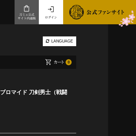
刀ミュ公式
ログイン
サイト内通販
公式サイト内通販
LANGUAGE
.com 通販サイト
～
カート
0
ad store
とだうんぱーてぃー
オンラインショップ
】ブロマイド 刀剣男士（戦闘
祭