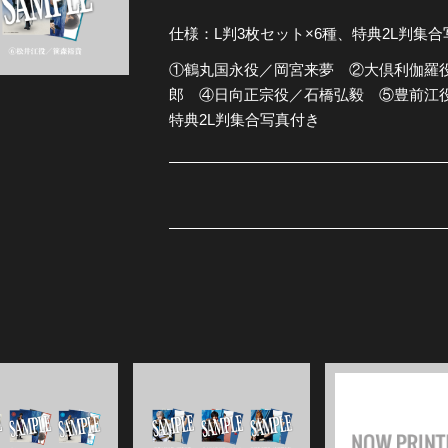
仕様：L判3枚セット×6種、特典2L判集
全公演グッズ
①鶴丸国永役／岡宮来夢 ②大倶利伽羅
郎 ④日向正宗役／石橋弘毅 ⑤豊前江
ディスコグラフィー
特典2L判集合写真付き