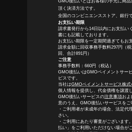
GMO後払いとはお客様の手元に商品
頂く決済方法です。
全国のコンビニエンスストア、銀行
お支払い期限
請求書発行から14日以内にお支払い
書にも記載しております。
お支払い期限を一定期間過ぎてもお
請求金額に回収事務手数料297円（
回、合計891円）
ご注意
事務手数料：660円（税込）
GMO後払いはGMOペイメントサー
ビスです。
当社は
GMOペイメントサービス株式
個人情報を提供し、代金債権を譲渡
GMO後払いサービスの
注意事項
およ
意のうえ、GMO後払いサービスをご
・ご利用者が未成年の場合、法定代
さい。
・ご利用にあたり審査がございます。
払い」をご利用いただけない場合が