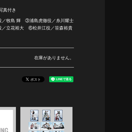
合写真付き
役／牧島 輝 ③浦島虎徹役／糸川耀士
役／立花裕大 ⑥松井江役／笹森裕貴
在庫がありません。