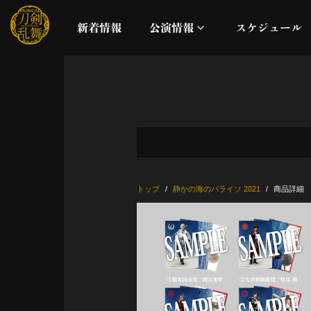
新着情報
公演情報
スケジュール
月夜一縷
真剣乱舞祭2026
これまでの公演
トップ
静かの海のパライソ 2021
商品詳細
配信
ライブビューイング
公演に関するお知らせ