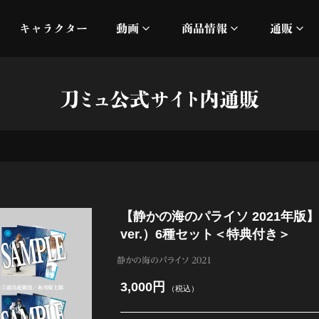
キャラクター
動画
商品情報
通販
ミュージックビデオ
刀ミュ
刀ミュ公式サイト内通販
加州清光 単騎出陣 極
オフィシャルムービー
DMM
髭切 単騎出陣 ～夢幻泡影
silkro
江 おん すていじ かうん
ネルケ
【静かの海のパライソ 2021年版
静かなる夜半の寝ざめ
ver.）6種セット＜特典付き＞
十周年記念 乱舞博覧会
静かの海のパライソ 2021
3,000円
（税込）
目出度歌誉花舞 十周年祝賀