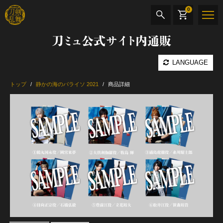
0
刀ミュ公式サイト内通販
商品検索
LANGUAGE
公演名
トップ
静かの海のパライソ 2021
商品詳細
CD・DVD
BOOK
その他
最新カテゴリー
加州清光 単騎出陣 極
髭切 単騎出陣 ～夢幻泡影～