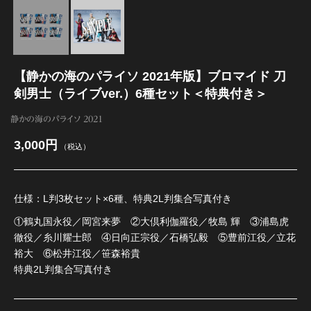
江 おん すていじ かうんとだうんぱーてぃー
【静かの海のパライソ 2021年版】ブロマイド 刀
剣男士（ライブver.）6種セット＜特典付き＞
静かの海のパライソ 2021
3,000円
（税込）
仕様：L判3枚セット×6種、特典2L判集合写真付き
①鶴丸国永役／岡宮来夢 ②大倶利伽羅役／牧島 輝 ③浦島虎
徹役／糸川耀士郎 ④日向正宗役／石橋弘毅 ⑤豊前江役／立花
裕大 ⑥松井江役／笹森裕貴
特典2L判集合写真付き