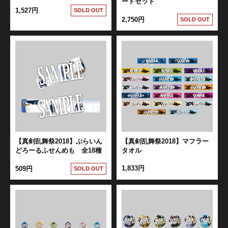
ードセット
1,527円
SOLD OUT
2,750円
SOLD OUT
【真剣乱舞祭2018】ぶらいん
【真剣乱舞祭2018】マフラー
どろーるふせんめも 全18種
タオル
1,833円
509円
SOLD OUT