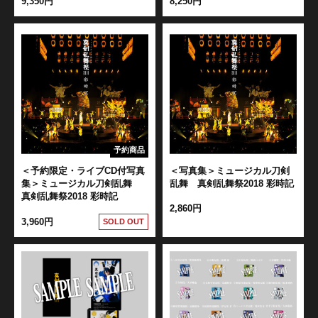
9,350円
8,250円
江 おん すていじ かうんとだうんぱーてぃー
予約商品
＜予約限定・ライブCD付写真
＜写真集＞ミュージカル刀剣
集＞ミュージカル刀剣乱舞
乱舞 真剣乱舞祭2018 彩時記
真剣乱舞祭2018 彩時記
2,860円
3,960円
SOLD OUT