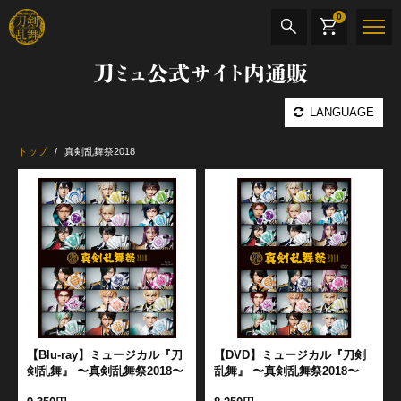
0
刀ミュ公式サイト内通販
商品検索
LANGUAGE
公演名
トップ
真剣乱舞祭2018
CD・DVD
BOOK
その他
最新カテゴリー
加州清光 単騎出陣 極
【Blu-ray】ミュージカル『刀
【DVD】ミュージカル『刀剣
剣乱舞』 〜真剣乱舞祭2018〜
乱舞』 〜真剣乱舞祭2018〜
髭切 単騎出陣 ～夢幻泡影～