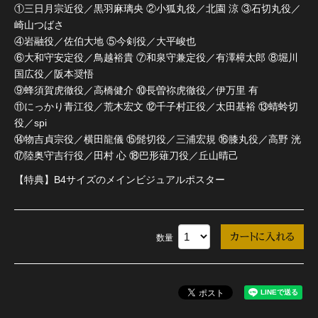
①三日月宗近役／黒羽麻璃央 ②小狐丸役／北園 涼 ③石切丸役／
崎山つばさ
④岩融役／佐伯大地 ⑤今剣役／大平峻也
⑥大和守安定役／鳥越裕貴 ⑦和泉守兼定役／有澤樟太郎 ⑧堀川
国広役／阪本奨悟
⑨蜂須賀虎徹役／高橋健介 ⑩長曽祢虎徹役／伊万里 有
⑪にっかり青江役／荒木宏文 ⑫千子村正役／太田基裕 ⑬蜻蛉切
役／spi
⑭物吉貞宗役／横田龍儀 ⑮髭切役／三浦宏規 ⑯膝丸役／高野 洸
⑰陸奥守吉行役／田村 心 ⑱巴形薙刀役／丘山晴己
【特典】B4サイズのメインビジュアルポスター
数量