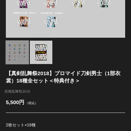
江 おん すていじ かうんとだうんぱーてぃー
【真剣乱舞祭2018】ブロマイド刀剣男士（1部衣
裳）18種全セット＜特典付き＞
真剣乱舞祭2018
5,500円
（税込）
2枚セット×18種