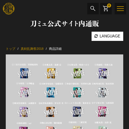
0
刀ミュ公式サイト内通販
商品検索
LANGUAGE
公演名
トップ
真剣乱舞祭2018
商品詳細
CD・DVD
BOOK
その他
最新カテゴリー
加州清光 単騎出陣 極
髭切 単騎出陣 ～夢幻泡影～