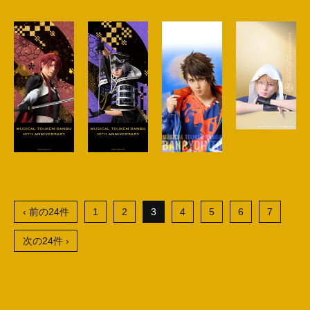
‹ 前の24件
1
2
3
4
5
6
7
次の24件 ›