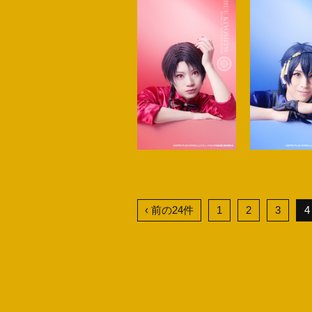
‹ 前の24件
1
2
3
4