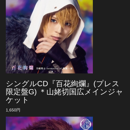
シングルCD『百花絢爛』(プレス
限定盤G) ＊山姥切国広メインジャ
ケット
1,650円