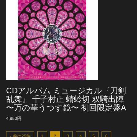
CDアルバム ミュージカル『刀剣
乱舞』 千子村正 蜻蛉切 双騎出陣
〜万の華うつす鏡〜 初回限定盤A
4,950円
‹ 前の25件
1
2
3
4
5
6