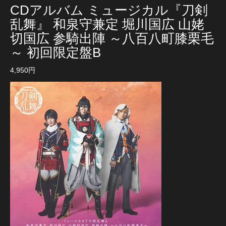
CDアルバム ミュージカル『刀剣
乱舞』 和泉守兼定 堀川国広 山姥
切国広 参騎出陣 ～八百八町膝栗毛
～ 初回限定盤B
4,950円