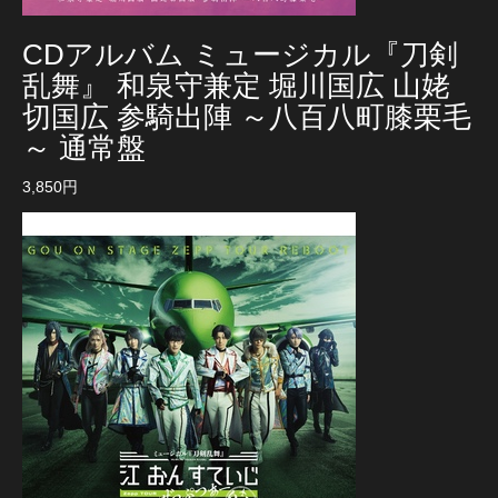
CDアルバム ミュージカル『刀剣
乱舞』 和泉守兼定 堀川国広 山姥
切国広 参騎出陣 ～八百八町膝栗毛
～ 通常盤
3,850円