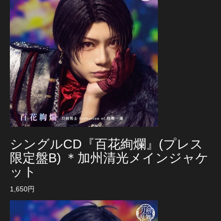
シングルCD『百花絢爛』(プレス
限定盤B) ＊加州清光メインジャケ
ット
1,650円