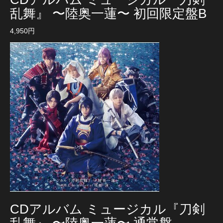
乱舞』 〜陸奥一蓮〜 初回限定盤B
4,950円
CDアルバム ミュージカル『刀剣
乱舞』 〜陸奥一蓮〜 通常盤