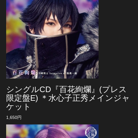
シングルCD『百花絢爛』(プレス
限定盤E) ＊水心子正秀メインジャ
ケット
1,650円