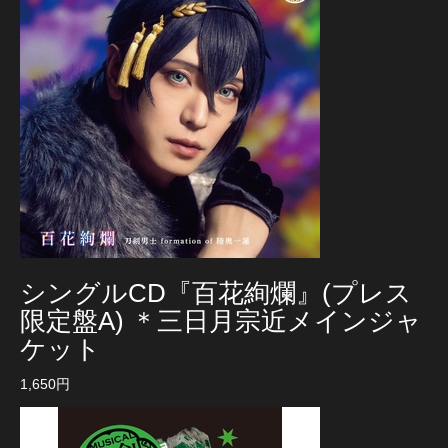
シングルCD『百花絢爛』(プレス
限定盤A) ＊三日月宗近メインジャ
ケット
1,650円