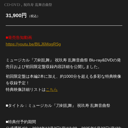
CD・DVD
祝玖寿 乱舞音曲祭
31,900円
（税込）
■発売告知動画
https://youtu.be/BILJ6MqgRSg
ミュージカル『刀剣乱舞』 祝玖寿 乱舞音曲祭 Blu-ray&DVDの発
売日および初回限定盤収録内容詳細を公開しました。
初回限定盤は本編2本に加え、約1000分を超える多彩な特典映像
を収録予定！
特典映像詳細リストは
こちら
■タイトル：ミュージカル『刀剣乱舞』 祝玖寿 乱舞音曲祭
■特典付予約期間