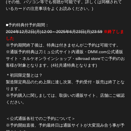
(その他、パソコン等でも視聴が可能です。詳しくは同梱されて
いるカードの注意事項をよくお読みください。)
■予約特典付予約期間：
2024年12月2日(月)12:00～2025年6月23日(月)23:59
※終了しま
した
※予約期間終了後は、特典は付きませんがご予約は可能です。
※通販予約特典は刀ミュ公式サイト内通販・DMM.com公式通販
サイト・ネルケオンラインショップ・silkroad storeでご予約のお
客様が対象となります。(4社共通特典となります)
＊初回限定盤とは？
製造限定商品のため上限に達し次第、予約受付・販売は終了とな
ります。
※予約購入に関しましては、取扱いの通販サイト、店舗にご確認
ください。
＜公式通販各社でのご予約について＞
※予約開始直後、予約最終日は通販サイトが大変混み合う事が予