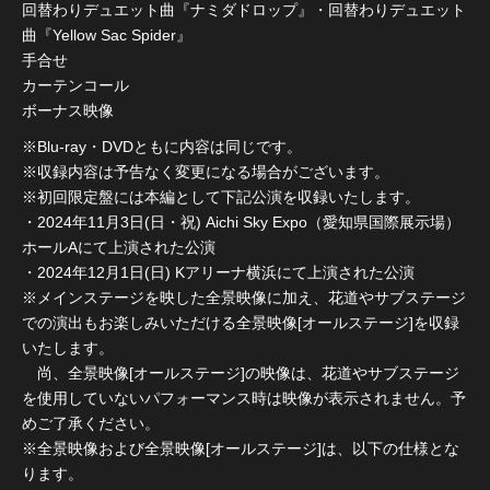
回替わりデュエット曲『ナミダドロップ』・回替わりデュエット
曲『Yellow Sac Spider』
手合せ
カーテンコール
ボーナス映像
※Blu-ray・DVDともに内容は同じです。
※収録内容は予告なく変更になる場合がございます。
※初回限定盤には本編として下記公演を収録いたします。
・2024年11月3日(日・祝) Aichi Sky Expo（愛知県国際展示場）
ホールAにて上演された公演
・2024年12月1日(日) Kアリーナ横浜にて上演された公演
※メインステージを映した全景映像に加え、花道やサブステージ
での演出もお楽しみいただける全景映像[オールステージ]を収録
いたします。
尚、全景映像[オールステージ]の映像は、花道やサブステージ
を使用していないパフォーマンス時は映像が表示されません。予
めご了承ください。
※全景映像および全景映像[オールステージ]は、以下の仕様とな
ります。