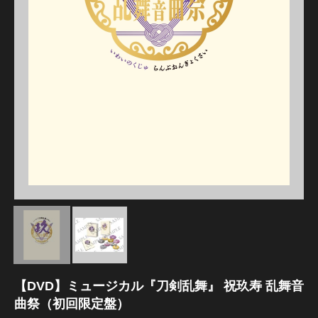
江 おん すていじ かうんとだうんぱーてぃー
【DVD】ミュージカル『刀剣乱舞』 祝玖寿 乱舞音
曲祭（初回限定盤）