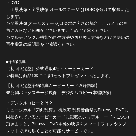
・DVD
全景映像・全景映像[オールステージ]はDISCを分けて収録いた
します。
※全景映像[オールステージ]は会場の広さの都合上、カメラの画
角に入らない範囲がございます。予めご了承ください。
※マルチアングル機能の再生方法や切り換え方法などはお使いの
再生機器の説明書をご確認ください。
■予約特典
［初回限定盤］公式通販4社：ムービーカード
※特典は商品1本につき1セットプレゼントいたします。
【初回限定盤予約特典ムービーカード収録内容】
未公開バックステージ映像＋デジタルコピー(本編映像)
＊デジタルコピーとは？
ミュージカル『刀剣乱舞』 祝玖寿 乱舞音曲祭のBlu-ray・DVDに
同梱されているムービーカードに記載のシリアルコードをご入力
頂きますと、Blu-ray・DVD本編の映像をスマートフォンやタブ
レットで持ち歩くことが可能なサービスです。