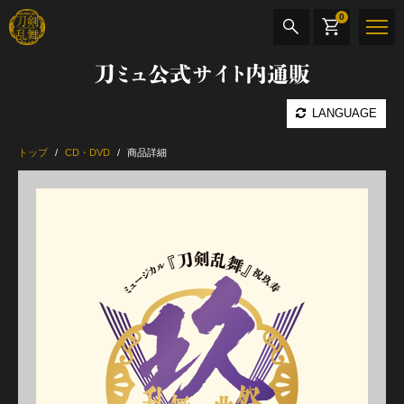
0
刀ミュ公式サイト内通販
商品検索
LANGUAGE
公演名
トップ
CD・DVD
商品詳細
CD・DVD
BOOK
その他
最新カテゴリー
加州清光 単騎出陣 極
髭切 単騎出陣 ～夢幻泡影～