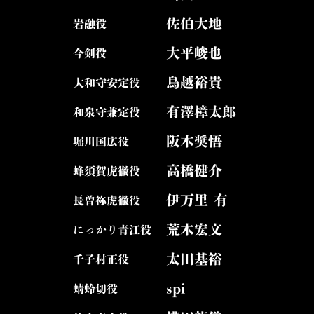
佐伯大地
岩融役
大平峻也
今剣役
鳥越裕貴
大和守安定役
有澤樟太郎
和泉守兼定役
阪本奨悟
堀川国広役
高橋健介
蜂須賀虎徹役
伊万里 有
長曽祢虎徹役
荒木宏文
にっかり青江役
太田基裕
千子村正役
spi
蜻蛉切役