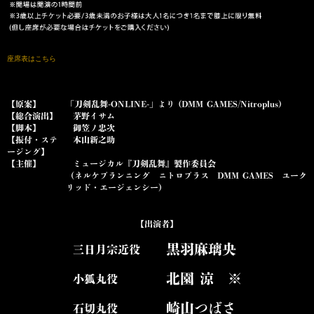
座席表はこちら
【原案】
「刀剣乱舞-ONLINE-」より (DMM GAMES/Nitroplus)
【総合演出】
茅野イサム
【脚本】
御笠ノ忠次
【振付・ステ
本山新之助
ージング】
【主催】
ミュージカル『刀剣乱舞』製作委員会
（ネルケプランニング ニトロプラス DMM GAMES ユーク
リッド・エージェンシー）
【出演者】
黒羽麻璃央
三日月宗近役
北園 涼
※
小狐丸役
崎山つばさ
石切丸役