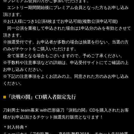
※プレミアム会員の方がご参加いただけます。
エントリー期間開始後にプレミアム会員となった方もお申し込み
頂けます。
※お1人様につき1公演4枚までお申込可能(複数公演申込可能)
同一公演を重複して申込された場合は1申込分のみを有効とさせて
頂きます。
※抽選受付です。お申込者が多数の場合は抽選を行ない、当選の方
のみがチケットをご購入いただけます。
全て落選となる場合もございますので、予めご了承ください。
※手数料や注意事項などの詳細は、申込受付サイトにてご確認の上
お申し込みください。
※下記の注意事項をよくお読みの上、同意された方のみお申し込み
ください。
『決戦の鬨』CD購入者限定先行
刀剣男士 team幕末 with巴形薙刀『決戦の鬨』CDを購入されたお客
様がお申込頂けるチケット抽選先行販売となります！
＊封入特典＊
ミュージカル『刀剣乱舞』 ～真剣乱舞祭2018～ チケット先行抽選