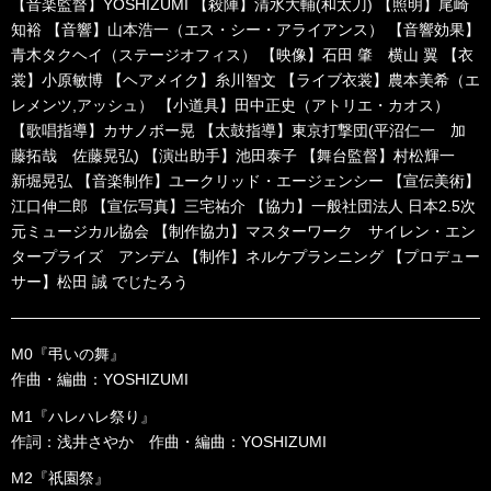
【音楽監督】YOSHIZUMI 【殺陣】清水大輔(和太刀) 【照明】尾崎
知裕 【音響】山本浩一（エス・シー・アライアンス） 【音響効果】
青木タクヘイ（ステージオフィス） 【映像】石田 肇 横山 翼 【衣
裳】小原敏博 【ヘアメイク】糸川智文 【ライブ衣裳】農本美希（エ
レメンツ,アッシュ） 【小道具】田中正史（アトリエ・カオス）
【歌唱指導】カサノボー晃 【太鼓指導】東京打撃団(平沼仁一 加
藤拓哉 佐藤晃弘) 【演出助手】池田泰子 【舞台監督】村松輝一
新堀晃弘 【音楽制作】ユークリッド・エージェンシー 【宣伝美術】
江口伸二郎 【宣伝写真】三宅祐介 【協力】一般社団法人 日本2.5次
元ミュージカル協会 【制作協力】マスターワーク サイレン・エン
タープライズ アンデム 【制作】ネルケプランニング 【プロデュー
サー】松田 誠 でじたろう
M0『弔いの舞』
作曲・編曲：YOSHIZUMI
M1『ハレハレ祭り』
作詞：浅井さやか 作曲・編曲：YOSHIZUMI
M2『祇園祭』