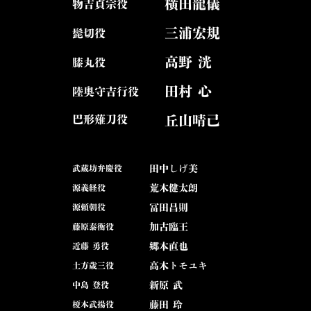
横田龍儀
物吉貞宗役
三浦宏規
髭切役
高野 洸
膝丸役
田村 心
陸奥守吉行役
丘山晴己
巴形薙刀役
武蔵坊弁慶役
田中しげ美
源義経役
荒木健太朗
源頼朝役
冨田昌則
藤原泰衡役
加古臨王
近藤 勇役
郷本直也
土方歳三役
高木トモユキ
中島 登役
新原 武
榎本武揚役
藤田 玲