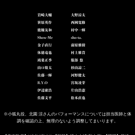
岩崎大輔
大野涼太
笹原英作
西岡寛修
鹿糠友和
村中一輝
Show-Me
sho-ta.
金子直行
前原雅樹
休徳竜也
村上雅貴
鴻巣正季
服部 悠
山口敬太
杉山諒二
佐藤一輝
河野健太
R.Y.O
宮坂凌芽
伊達康浩
片山浩憲
佐藤文平
松本直也
※小狐丸役、北園 涼さんのパフォーマンスについては担当医師と体
調を確認の上、無理のないよう調整してまいります。