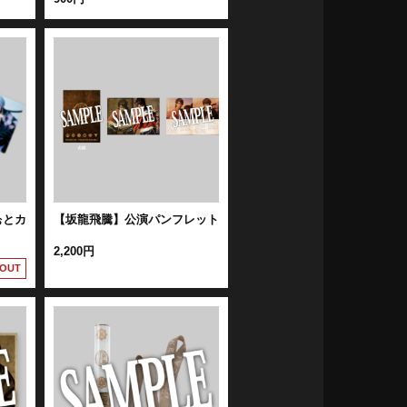
ぉとカ
【坂龍飛騰】公演パンフレット
2,200円
 OUT