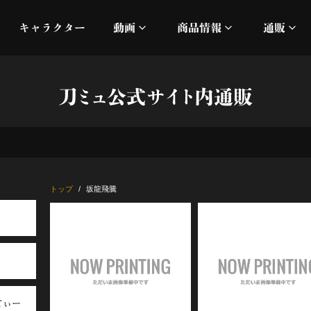
キャラクター
動画
商品情報
通販
ミュージックビデオ
刀ミュ
刀ミュ公式サイト内通販
加州清光 単騎出陣 極
オフィシャルムービー
DMM
髭切 単騎出陣 ～夢幻泡影
silkro
江 おん すていじ かうん
ネルケ
トップ
坂龍飛騰
静かなる夜半の寝ざめ
十周年記念 乱舞博覧会
目出度歌誉花舞 十周年祝賀
てぃー