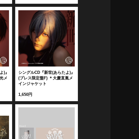
よ)』
シングルCD『新世(あらたよ)』
兼光メ
(プレス限定盤F) ＊大慶直胤メ
インジャケット
1,650円