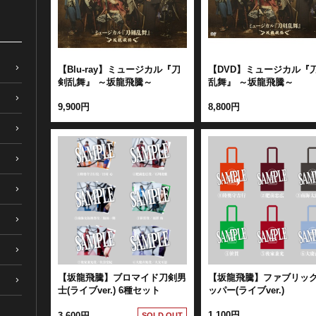
【Blu-ray】ミュージカル『刀
【DVD】ミュージカル『
剣乱舞』 ～坂龍飛騰～
乱舞』 ～坂龍飛騰～
9,900円
8,800円
【坂龍飛騰】ブロマイド刀剣男
【坂龍飛騰】ファブリッ
士(ライブver.) 6種セット
ッパー(ライブver.)
1,100円
3,600円
SOLD OUT