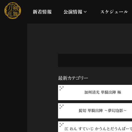
新着情報
公演情報
スケジュール
月夜一縷
真剣乱舞祭2026
これまでの公演
最新カテゴリー
配信
加州清光 単騎出陣 極
ライブビューイング
髭切 単騎出陣 ～夢幻泡影～
公演に関するお知らせ
江 おん すていじ かうんとだうんぱー