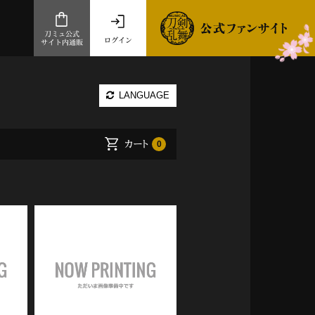
刀ミュ公式
ログイン
サイト内通販
公式サイト内通販
LANGUAGE
.com 通販サイト
～
カート
0
ad store
とだうんぱーてぃー
オンラインショップ
祭