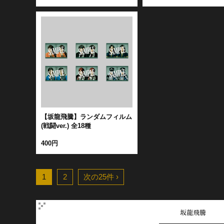
【坂龍飛騰】ランダムフィルム
(戦闘ver.) 全18種
400円
1
2
次の25件 ›
坂龍飛騰