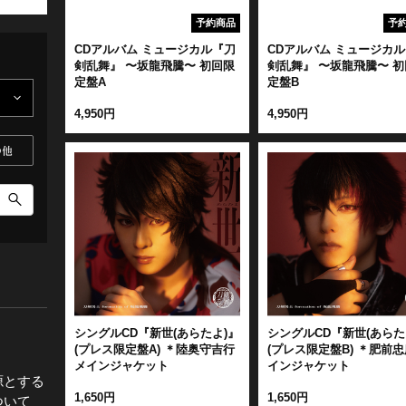
予約商品
予
全公演グッズ
CDアルバム ミュージカル『刀
CDアルバム ミュージカ
剣乱舞』 〜坂龍飛騰〜 初回限
剣乱舞』 〜坂龍飛騰〜 初
定盤A
定盤B
ディスコグラフィー
4,950円
4,950円
の他
シングルCD『新世(あらたよ)』
シングルCD『新世(あらた
(プレス限定盤A) ＊陸奥守吉行
(プレス限定盤B) ＊肥前
メインジャケット
インジャケット
源とする
1,650円
1,650円
ついて