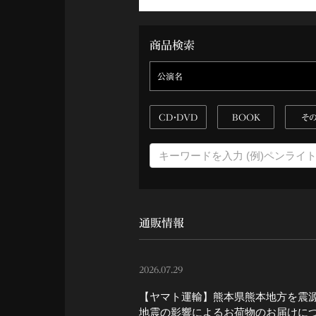
商品検索
公演名
CD・DVD
BOOK
そ
通販情報
2026.07.29
【ヤマト運輸】熊本県熊本地方を震
地震の影響によるお荷物のお届けに