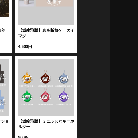
刀剣
【坂龍飛騰】真空断熱ケータイ
マグ
4,500円
クショ
【坂龍飛騰】ミニふぉとキーホ
ルダー
900円