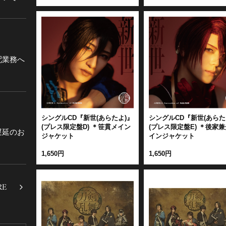
配業務へ
シングルCD『新世(あらたよ)』
シングルCD『新世(あらた
(プレス限定盤D) ＊笹貫メイン
(プレス限定盤E) ＊後家
遅延のお
ジャケット
インジャケット
1,650円
1,650円
RE