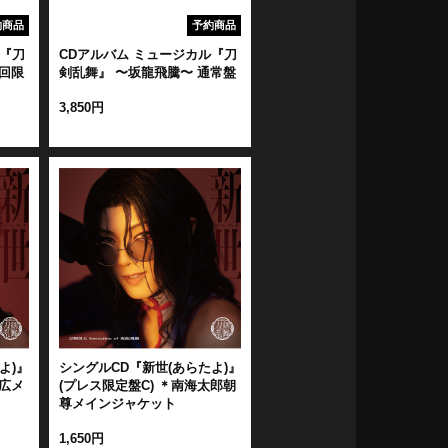
約商品
予約商品
ル『刀
CDアルバム ミュージカル『刀
回限
剣乱舞』 〜坂龍飛騰〜 通常盤
3,850円
よ)』
シングルCD『新世(あらたよ)』
忠広メ
(プレス限定盤C) ＊南海太郎朝
尊メインジャケット
1,650円