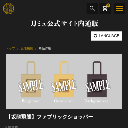
0
刀ミュ公式サイト内通販
商品検索
LANGUAGE
公演名
トップ
坂龍飛騰
商品詳細
CD・DVD
BOOK
その他
最新カテゴリー
加州清光 単騎出陣 極
【坂龍飛騰】ファブリックショッパー
髭切 単騎出陣 ～夢幻泡影～
坂龍飛騰