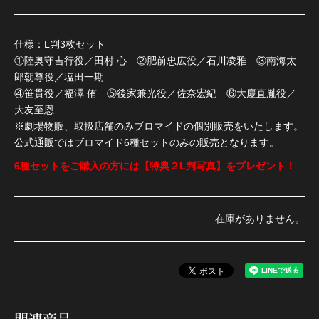
仕様：L判3枚セット
①陸奥守吉行役／田村 心 ②肥前忠広役／石川凌雅 ③南海太
郎朝尊役／塩田一期
④笹貫役／福澤 侑 ⑤後家兼光役／佐奈宏紀 ⑥大慶直胤役／
大友至恩
※劇場物販、取扱店舗のみブロマイドの個別販売をいたします。
公式通販ではブロマイド6種セットのみの販売となります。
6種セットをご購入の方には【特典２L判写真】をプレゼント！
在庫がありません。