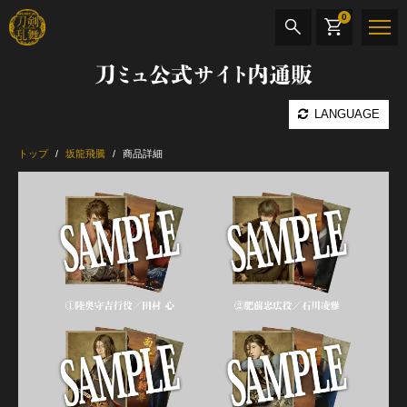
0
刀ミュ公式サイト内通販
商品検索
LANGUAGE
公演名
トップ
坂龍飛騰
商品詳細
CD・DVD
BOOK
その他
最新カテゴリー
加州清光 単騎出陣 極
髭切 単騎出陣 ～夢幻泡影～