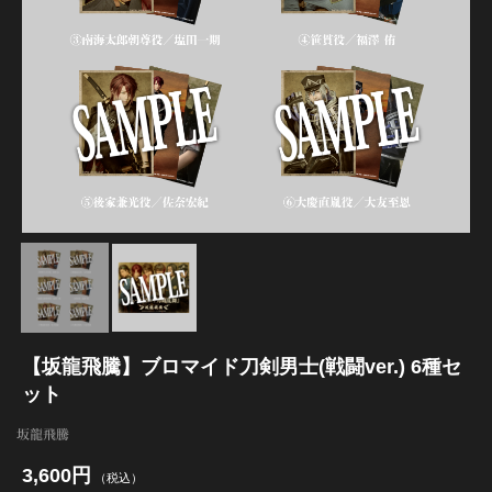
江 おん すていじ かうんとだうんぱーてぃー
【坂龍飛騰】ブロマイド刀剣男士(戦闘ver.) 6種セ
ット
坂龍飛騰
3,600円
（税込）