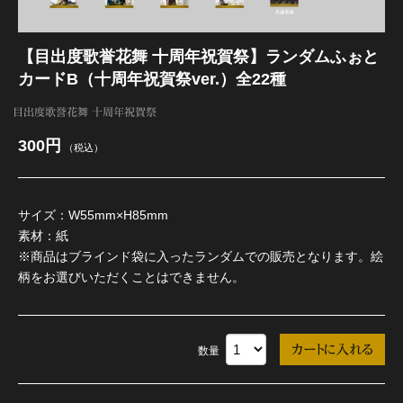
江 おん すていじ かうんとだうんぱーてぃー
【目出度歌誉花舞 十周年祝賀祭】ランダムふぉと
カードB（十周年祝賀祭ver.）全22種
目出度歌誉花舞 十周年祝賀祭
300円
（税込）
サイズ：W55mm×H85mm
素材：紙
※商品はブラインド袋に入ったランダムでの販売となります。絵
柄をお選びいただくことはできません。
数量