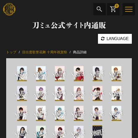
0
刀ミュ公式サイト内通販
商品検索
LANGUAGE
公演名
トップ
目出度歌誉花舞 十周年祝賀祭
商品詳細
CD・DVD
BOOK
その他
最新カテゴリー
加州清光 単騎出陣 極
髭切 単騎出陣 ～夢幻泡影～