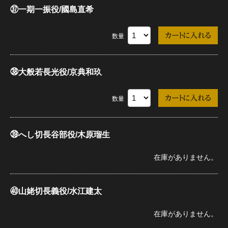
㊲一期一振役/國島直希
数量
㊳大般若長光役/京典和玖
数量
㊴へし切長谷部役/木原瑠生
在庫がありません。
㊵山姥切長義役/水江建太
在庫がありません。