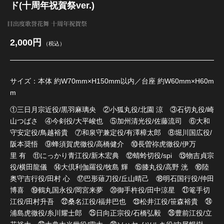
ド(十周年祝賀祭ver.)
目出度歌誉花舞 十周年祝賀祭
2,000円
（税込）
サイズ：本体 約W70mm×H150mm以内／台座 約W60mm×H60m
m
①三日月宗近役/黒羽麻璃央 ②小狐丸役/北園 涼 ③石切丸役/崎
山つばさ ④今剣役/大平峻也 ⑤加州清光役/佐藤流司 ⑥大和
守安定役/鳥越裕貴 ⑦和泉守兼定役/有澤樟太郎 ⑧堀川国広役/
阪本奨悟 ⑨蜂須賀虎徹役/高橋健介 ⑩長曽祢虎徹役/伊万
里 有 ⑪にっかり青江役/新木宏典 ⑫蜻蛉切役/spi ⑬物吉貞宗
役/横田龍儀 ⑭大倶利伽羅役/牧島 輝 ⑮膝丸役/高野 洸 ⑯陸
奥守吉行役/田村 心 ⑰巴形薙刀役/丘山晴己 ⑱明石国行役/仲田
博喜 ⑲鶴丸国永役/岡宮来夢 ⑳御手杵役/田中涼星 ㉑篭手切
江役/田村升吾 ㉒桑名江役/福井巴也 ㉓松井江役/笹森裕貴 ㉔
浦島虎徹役/糸川耀士郎 ㉕日向正宗役/石橋弘毅 ㉖豊前江役/立