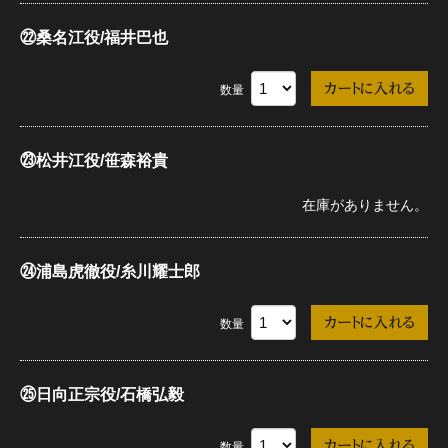
㉒桑名江役/福井巴也
数量
㉓松井江役/笹森裕貴
在庫がありません。
㉔浦島虎徹役/糸川耀士郎
数量
㉕日向正宗役/石橋弘毅
数量