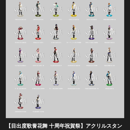
髭切 単騎出陣 ～夢幻泡影～
【目出度歌誉花舞 十周年祝賀祭】アクリルスタン