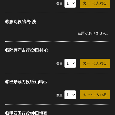
数量
⑮膝丸役/高野 洸
在庫がありません。
⑯陸奥守吉行役/田村 心
数量
⑰巴形薙刀役/丘山晴己
数量
⑱明石国行役/仲田博喜