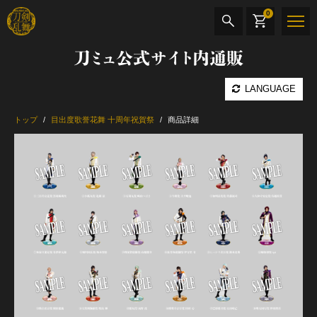
0
刀ミュ公式サイト内通販
商品検索
LANGUAGE
公演名
トップ
目出度歌誉花舞 十周年祝賀祭
商品詳細
CD・DVD
BOOK
その他
最新カテゴリー
月夜一縷
加州清光 単騎出陣 極