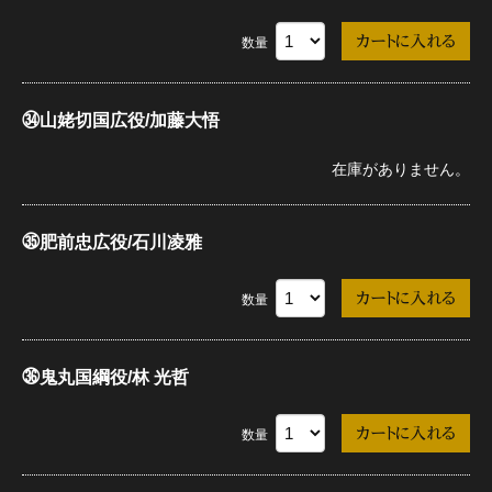
数量
㉞山姥切国広役/加藤大悟
在庫がありません。
㉟肥前忠広役/石川凌雅
数量
㊱鬼丸国綱役/林 光哲
数量