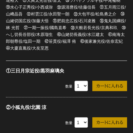
花裕大 ㉗大典太光世役/雷太 ㉘ソハヤノツルキ役/中尾暢樹
㉙水心子正秀役/小西成弥 ㉚源清麿役/佐藤信長 ㉛五月雨江役/
山﨑晶吾 ㉜村雲江役/永田聖一朗 ㉝大包平役/松島勇之介 ㉞
山姥切国広役/加藤大悟 ㉟肥前忠広役/石川凌雅 ㊱鬼丸国綱役/
林 光哲 ㊲一期一振役/國島直希 ㊳大般若長光役/京典和玖 ㊴
へし切長谷部役/木原瑠生 ㊵山姥切長義役/水江建太 ㊶南海太
郎朝尊役/塩田一期 ㊷笹貫役/福澤 侑 ㊸後家兼光役/佐奈宏紀
㊹大慶直胤役/大友至恩
①三日月宗近役/黒羽麻璃央
数量
②小狐丸役/北園 涼
数量