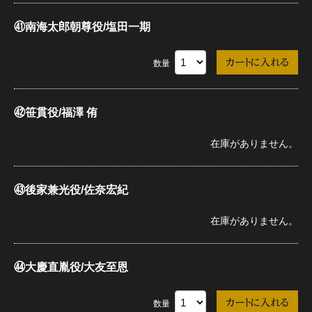
㊶南海太郎朝尊役/塩田一期
数量
㊷笹貫役/福澤 侑
在庫がありません。
㊸後家兼光役/佐奈宏紀
在庫がありません。
㊹大慶直胤役/大友至恩
数量