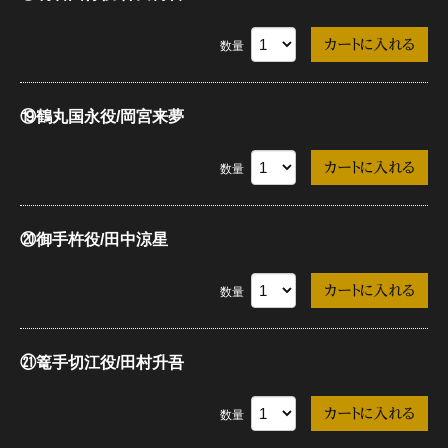
数量
⑲鶴丸国永役/岡宮来夢
数量
⑳御手杵役/田中涼星
数量
㉑篭手切江役/田村升吾
数量