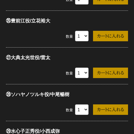
㉖豊前江役/立花裕大
数量
㉗大典太光世役/雷太
数量
㉘ソハヤノツルキ役/中尾暢樹
数量
㉙水心子正秀役/小西成弥