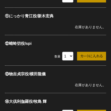
⑪にっかり青江役/新木宏典
在庫がありません。
⑫蜻蛉切役/spi
数量
⑬物吉貞宗役/横田龍儀
在庫がありません。
⑭大倶利伽羅役/牧島 輝