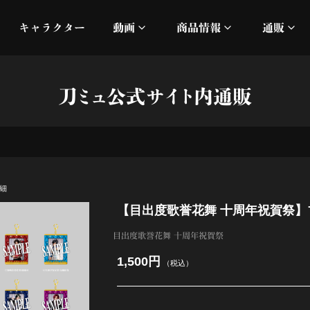
キャラクター
動画
商品情報
通販
ミュージックビデオ
刀ミュ
刀ミュ公式サイト内通販
加州清光 単騎出陣 極
オフィシャルムービー
DMM
髭切 単騎出陣 ～夢幻泡影
silkro
江 おん すていじ かうん
ネルケ
細
【目出度歌誉花舞 十周年祝賀祭
静かなる夜半の寝ざめ
目出度歌誉花舞 十周年祝賀祭
十周年記念 乱舞博覧会
1,500円
（税込）
目出度歌誉花舞 十周年祝賀