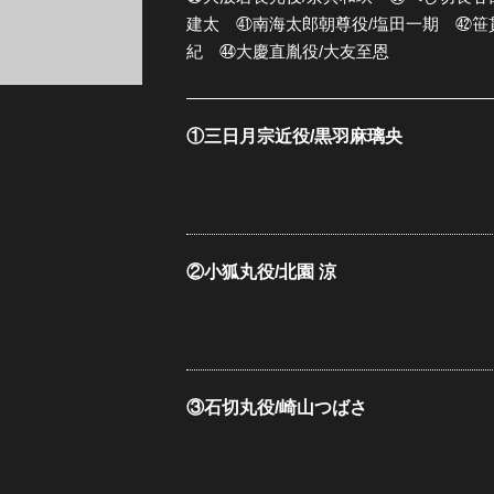
建太 ㊶南海太郎朝尊役/塩田一期 ㊷笹貫
紀 ㊹大慶直胤役/大友至恩
①三日月宗近役/黒羽麻璃央
②小狐丸役/北園 涼
③石切丸役/崎山つばさ