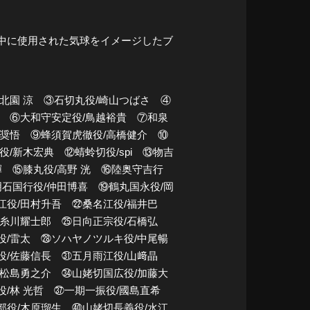
演中に使用された気球をイメージしたブ
北園 涼 ③石切丸役/崎山つばさ ④
司 ⑥大和守安定役/鳥越裕貴 ⑦和泉
本奨悟 ⑨蜂須賀虎徹役/高橋健介 ⑩
/新木宏典 ⑫蜻蛉切役/spi ⑬物吉
輝 ⑮膝丸役/高野 洸 ⑯陸奥守吉行
明石国行役/仲田博喜 ⑲鶴丸国永役/岡
江役/田村升吾 ㉒桑名江役/福井巴
/糸川耀士郎 ㉕日向正宗役/石橋弘
役/雷太 ㉘ソハヤノツルキ役/中尾暢
役/佐藤信長 ㉛五月雨江役/山﨑晶
/松島勇之介 ㉞山姥切国広役/加藤大
役/林 光哲 ㊲一期一振役/國島直希
部役/木原瑠生 ㊵山姥切長義役/水江