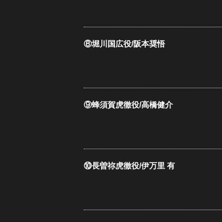
⑧堀川国広役/阪本奨悟
⑨蜂須賀虎徹役/高橋健介
⑩長曽祢虎徹役/伊万里 有