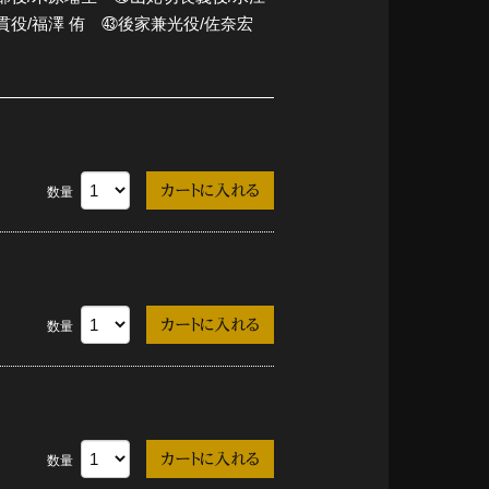
役/福澤 侑 ㊸後家兼光役/佐奈宏
数量
数量
数量