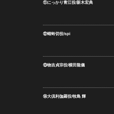
⑪にっかり青江役/新木宏典
⑫蜻蛉切役/spi
⑬物吉貞宗役/横田龍儀
⑭大倶利伽羅役/牧島 輝