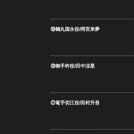
⑲鶴丸国永役/岡宮来夢
⑳御手杵役/田中涼星
㉑篭手切江役/田村升吾