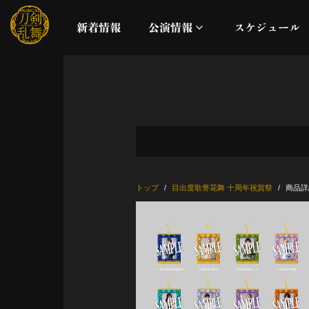
新着情報
公演情報
スケジュール
月夜一縷
真剣乱舞祭2026
これまでの公演
トップ
目出度歌誉花舞 十周年祝賀祭
商品詳
配信
ライブビューイング
公演に関するお知らせ