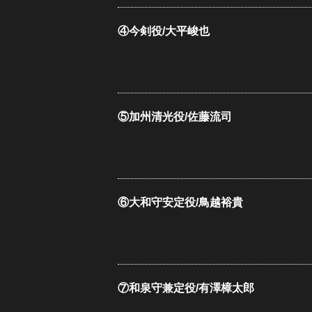
④今剣役/大平峻也
⑤加州清光役/佐藤流司
⑥大和守安定役/鳥越裕貴
⑦和泉守兼定役/有澤樟太郎