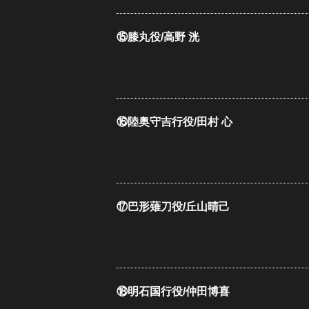
⑮膝丸役/高野 洸
⑯陸奥守吉行役/田村 心
⑰巴形薙刀役/丘山晴己
⑱明石国行役/仲田博喜