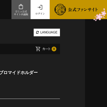
刀ミュ公式
ログイン
サイト内通販
公式サイト内通販
LANGUAGE
.com 通販サイト
～
カート
0
ad store
とだうんぱーてぃー
オンラインショップ
】ブロマイドホルダー
祭