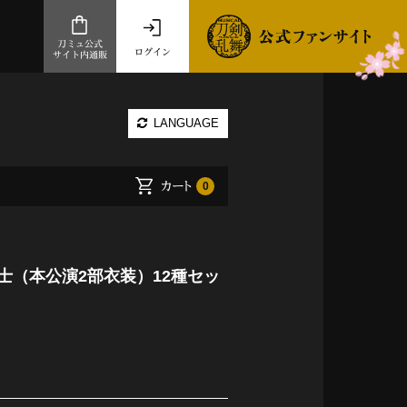
刀ミュ公式
ログイン
サイト内通販
公式サイト内通販
LANGUAGE
.com 通販サイト
～
カート
0
ad store
とだうんぱーてぃー
オンラインショップ
士（本公演2部衣装）12種セッ
祭