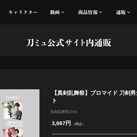
キャラクター
動画
商品情報
通販
ミュージックビデオ
刀ミュ
刀ミュ公式サイト内通販
加州清光 単騎出陣 極
オフィシャルムービー
DMM
髭切 単騎出陣 ～夢幻泡影
silkro
江 おん すていじ かうん
ネルケ
【真剣乱舞祭】ブロマイド 刀剣男
静かなる夜半の寝ざめ
ト
十周年記念 乱舞博覧会
真剣乱舞祭2016
3,667円
（税込）
目出度歌誉花舞 十周年祝賀