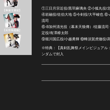
①三日月宗近役/黒羽麻璃央 ②小狐丸役/北
全公演グッズ
④岩融役/佐伯大地 ⑤今剣役/大平峻也 ⑥
流司
ディスコグラフィー
⑥-B加州清光役（幕末天狼傳）/佐藤流司
定役/有澤樟太郎
⑨堀川国広役/小越勇輝 ⑩蜂須賀虎徹役/高
※特典：【真剣乱舞祭メインビジュアル：
ンダムで封入