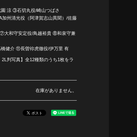
園 涼 ③石切丸役/崎山つばさ
-A加州清光役（阿津賀志山異聞）/佐藤
 ⑦大和守安定役/鳥越裕貴 ⑧和泉守兼
橋健介 ⑪長曽祢虎徹役/伊万里 有
2L判写真】全12種類のうち1枚をラ
在庫がありません。