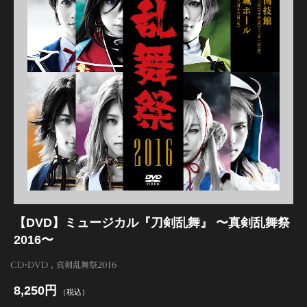
江 おん すていじ かうんとだうんぱーてぃー
【DVD】ミュージカル『刀剣乱舞』 〜真剣乱舞祭
2016〜
CD・DVD
真剣乱舞祭2016
8,250円
（税込）