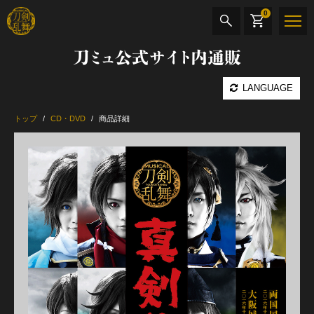
0
刀ミュ公式サイト内通販
商品検索
LANGUAGE
公演名
トップ
CD・DVD
商品詳細
CD・DVD
BOOK
その他
最新カテゴリー
加州清光 単騎出陣 極
髭切 単騎出陣 ～夢幻泡影～