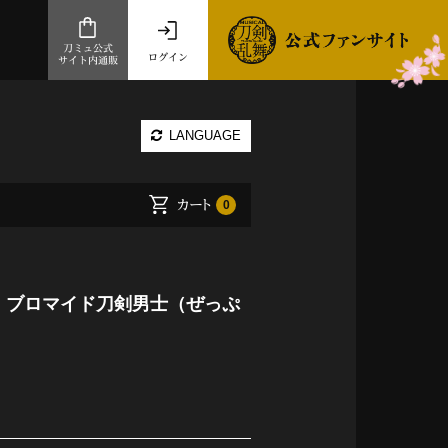
刀ミュ公式
ログイン
サイト内通販
公式サイト内通販
LANGUAGE
.com 通販サイト
～
カート
0
ad store
とだうんぱーてぃー
オンラインショップ
ー】ブロマイド刀剣男士（ぜっぷ
祭