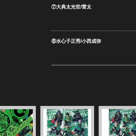
⑦大典太光世/雷太
⑧水心子正秀/小西成弥