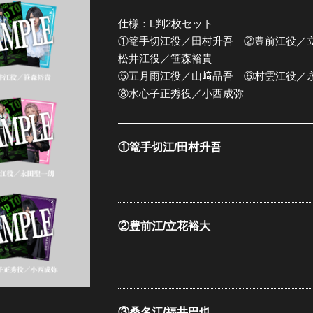
仕様：L判2枚セット
全公演グッズ
①篭手切江役／田村升吾 ②豊前江役／
松井江役／笹森裕貴
ディスコグラフィー
⑤五月雨江役／山﨑晶吾 ⑥村雲江役／
⑧水心子正秀役／小西成弥
①篭手切江/田村升吾
②豊前江/立花裕大
③桑名江/福井巴也