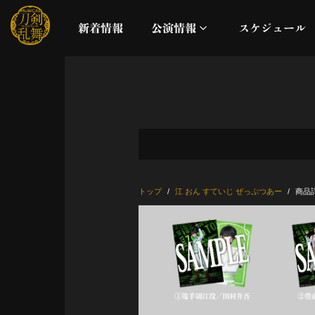
新着情報
公演情報
スケジュール
月夜一縷
真剣乱舞祭2026
これまでの公演
トップ
江 おん すていじ ぜっぷつあー
商品
配信
ライブビューイング
公演に関するお知らせ