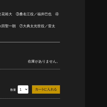
立花裕大 ③桑名江役／福井巴也 ④
永田聖一朗 ⑦大典太光世役／雷太
在庫がありません。
数量