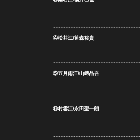
④松井江/笹森裕貴
⑤五月雨江/山﨑晶吾
⑥村雲江/永田聖一朗