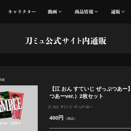
キャラクター
動画
商品情報
通販
ミュージックビデオ
刀ミュ
刀ミュ公式サイト内通販
加州清光 単騎出陣 極
オフィシャルムービー
DMM
髭切 単騎出陣 ～夢幻泡影
silkro
江 おん すていじ かうん
ネルケ
詳細
【江 おん すていじ ぜっぷつあ
静かなる夜半の寝ざめ
つあーver.）2枚セット
十周年記念 乱舞博覧会
江 おん すていじ ぜっぷつあー
400円
（税込）
目出度歌誉花舞 十周年祝賀