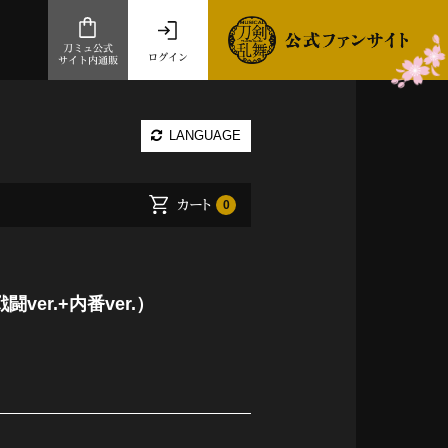
刀ミュ公式
ログイン
サイト内通販
公式サイト内通販
LANGUAGE
.com 通販サイト
～
カート
0
ad store
とだうんぱーてぃー
オンラインショップ
er.+内番ver.）
祭