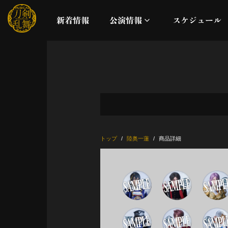
新着情報
公演情報
スケジュール
月夜一縷
真剣乱舞祭2026
これまでの公演
トップ
陸奥一蓮
商品詳細
配信
ライブビューイング
公演に関するお知らせ