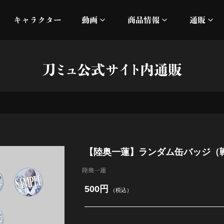
キャラクター
動画
商品情報
通販
ミュージックビデオ
刀ミュ
刀ミュ公式サイト内通販
加州清光 単騎出陣 極
オフィシャルムービー
DMM
髭切 単騎出陣 ～夢幻泡影
silkro
江 おん すていじ かうん
ネルケ
【陸奥一蓮】ランダム缶バッジ（戦闘v
静かなる夜半の寝ざめ
陸奥一蓮
十周年記念 乱舞博覧会
500円
（税込）
目出度歌誉花舞 十周年祝賀