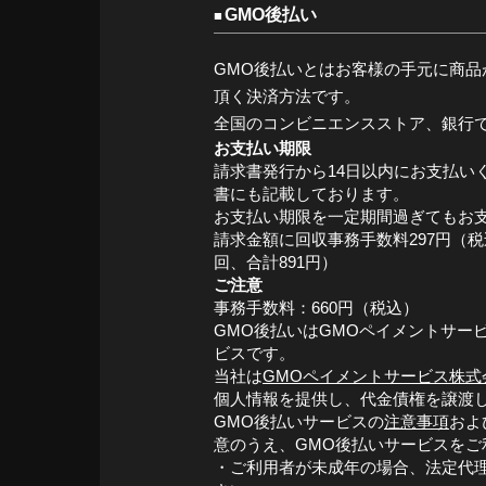
GMO後払い
GMO後払いとはお客様の手元に商品
頂く決済方法です。
全国のコンビニエンスストア、銀行
お支払い期限
請求書発行から14日以内にお支払い
書にも記載しております。
お支払い期限を一定期間過ぎてもお
請求金額に回収事務手数料297円（
回、合計891円）
ご注意
事務手数料：660円（税込）
GMO後払いはGMOペイメントサー
ビスです。
当社は
GMOペイメントサービス株式
個人情報を提供し、代金債権を譲渡
GMO後払いサービスの
注意事項
およ
意のうえ、GMO後払いサービスをご
・ご利用者が未成年の場合、法定代