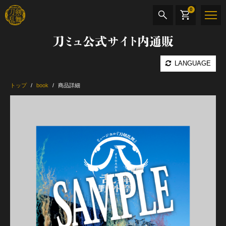
0
刀ミュ公式サイト内通販
商品検索
LANGUAGE
公演名
トップ
book
商品詳細
CD・DVD
BOOK
その他
最新カテゴリー
加州清光 単騎出陣 極
髭切 単騎出陣 ～夢幻泡影～