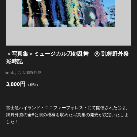
江 おん すていじ かうんとだうんぱーてぃー
＜写真集＞ミュージカル刀剣乱舞 ㊇ 乱舞野外祭
彩時記
book
㊇ 乱舞野外祭
3,800円
（税込）
富士急ハイランド・コニファーフォレストにて開催された㊇ 乱
舞野外祭の全8公演の模様を収めた写真集の発売が決定いたしま
した！