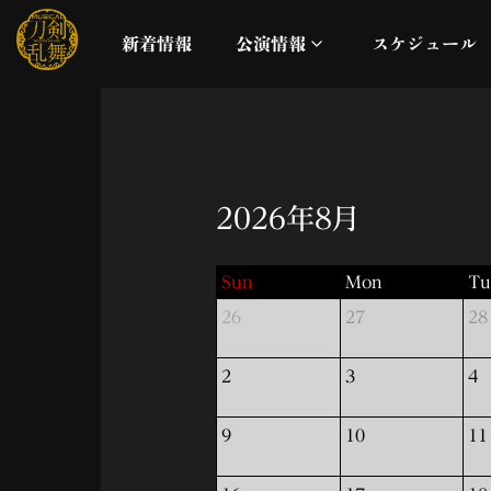
新着情報
公演情報
スケジュール
月夜一縷
真剣乱舞祭2026
2026年8月
これまでの公演
Sun
Mon
Tu
26
27
28
配信
2
3
4
ライブビューイング
9
10
11
公演に関するお知らせ