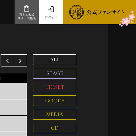
刀ミュ公式
ログイン
サイト内通販
公式サイト内通販
.com 通販サイト
ALL
～
ad store
STAGE
とだうんぱーてぃー
t
オンラインショップ
TICKET
GOODS
MEDIA
祭
CD