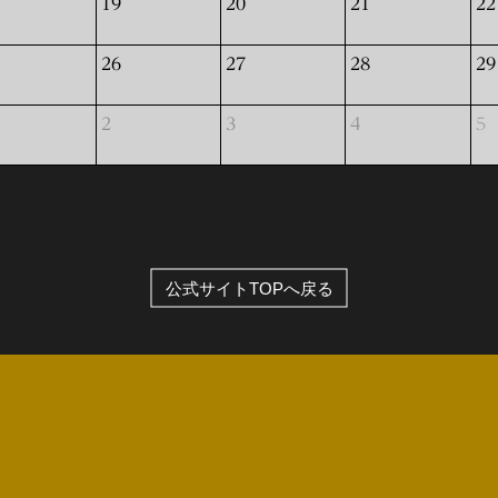
19
20
21
22
全公演グッズ
26
27
28
29
ディスコグラフィー
2
3
4
5
公式サイトTOPへ戻る