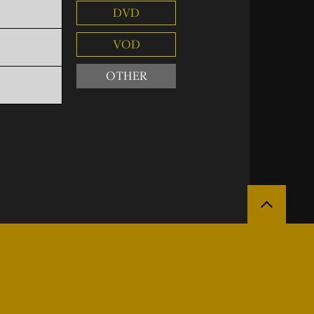
DVD
VOD
OTHER