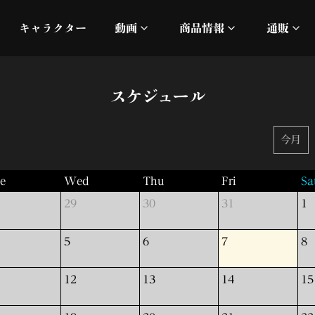
キャラクター
動画
商品情報
通販
ミュージックビデオ
刀ミュ
スケジュール
加州清光 単騎出陣 極
オフィシャルムービー
DMM
今月
髭切 単騎出陣 ～夢幻泡影
silkro
江 おん すていじ かうん
e
Wed
Thu
Fri
Sa
ネルケ
29
30
31
1
静かなる夜半の寝ざめ
5
6
7
8
十周年記念 乱舞博覧会
12
13
14
15
目出度歌誉花舞 十周年祝賀