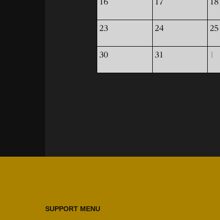
16
17
18
23
24
25
30
31
1
SUPPORT MENU