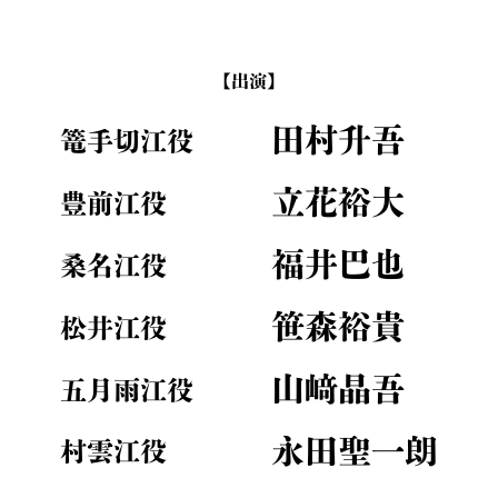
【出演】
田村升吾
篭手切江役
立花裕大
豊前江役
福井巴也
桑名江役
笹森裕貴
松井江役
山﨑晶吾
五月雨江役
永田聖一朗
村雲江役