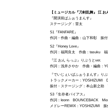
【ミュージカル『刀剣乱舞』 江 お
『開演前ぱふぉうまんす』
ステージング：雷太
S1『FANFARE』
作詞・作曲・編曲：山下和彰 振付
S2『Honey Love』
作詞：福岡良太 作曲：tasuku 福
『江 おん らっぷ』りぶうとver.
作詞：浅井さやか 作曲・編曲：YO
『でいじぇいぱふぉうまんす』りぶうと
トラックメーカー：YOSHIZUMI DJ
振付・ステージング：本山新之助 TE
S3『生存者バイアス』
作詞：leonn BOUNCEBACK Mio A
メドレーREMIX：YOSHIZUM