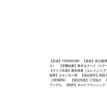
【音楽】YOSHIZUMI 【美術】井口
ス） 【音響効果】青木タクヘイ（ステ
【ライブ衣裳】農本美希（エレメンツ,
指導】カサノボー晃 【演出助手】村田
（SENRIN） 【宣伝写真】三宅祐介
アンデム 【制作】ネルケプランニング