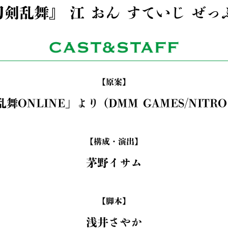
剣乱舞』 江 おん すていじ ぜっ
【原案】
舞ONLINE」より (DMM GAMES/NITRO 
【構成・演出】
茅野イサム
【脚本】
浅井さやか