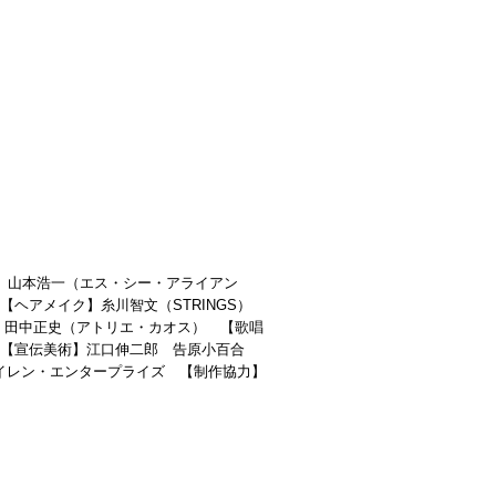
音響】山本浩一（エス・シー・アライアン
ヘアメイク】糸川智文（STRINGS）
】田中正史（アトリエ・カオス） 【歌唱
【宣伝美術】江口伸二郎 告原小百合
サイレン・エンタープライズ 【制作協力】