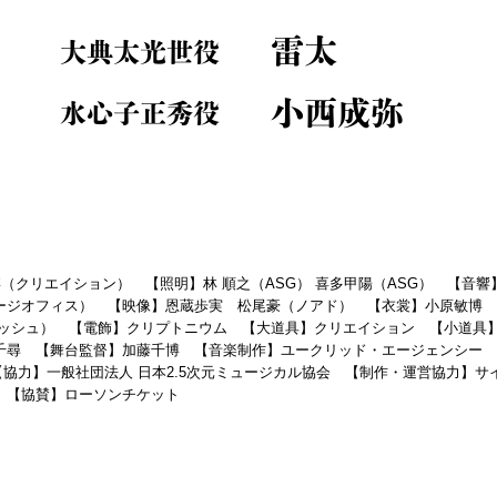
雷太
大典太光世役
小西成弥
水心子正秀役
雅博（クリエイション） 【照明】林 順之（ASG） 喜多甲陽（ASG） 【
ージオフィス） 【映像】恩蔵歩実 松尾豪（ノアド） 【衣裳】小原敏博 【
アッシュ） 【電飾】クリプトニウム 【大道具】クリエイション 【小道具
千尋 【舞台監督】加藤千博 【音楽制作】ユークリッド・エージェンシー 
 【協力】一般社団法人 日本2.5次元ミュージカル協会 【制作・運営協力】
 【協賛】ローソンチケット