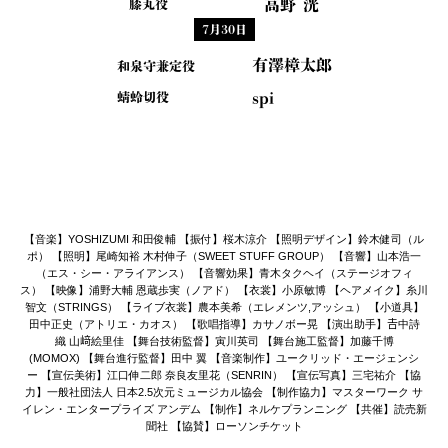
高野 洸
膝丸役
7月30日
有澤樟太郎
和泉守兼定役
spi
蜻蛉切役
【音楽】YOSHIZUMI 和田俊輔 【振付】桜木涼介 【照明デザイン】鈴木健司（ル
ポ） 【照明】尾崎知裕 木村伸子（SWEET STUFF GROUP） 【音響】山本浩一
（エス・シー・アライアンス） 【音響効果】青木タクヘイ（ステージオフィ
ス） 【映像】浦野大輔 恩蔵歩実（ノアド） 【衣裳】小原敏博 【ヘアメイク】糸川
智文（STRINGS） 【ライブ衣裳】農本美希（エレメンツ,アッシュ） 【小道具】
田中正史（アトリエ・カオス） 【歌唱指導】カサノボー晃 【演出助手】𠮷中詩
織 山﨑絵里佳 【舞台技術監督】寅川英司 【舞台施工監督】加藤千博
(MOMOX) 【舞台進行監督】田中 翼 【音楽制作】ユークリッド・エージェンシ
ー 【宣伝美術】江口伸二郎 奈良友里花（SENRIN） 【宣伝写真】三宅祐介 【協
力】一般社団法人 日本2.5次元ミュージカル協会 【制作協力】マスターワーク サ
イレン・エンタープライズ アンデム 【制作】ネルケプランニング 【共催】読売新
聞社 【協賛】ローソンチケット