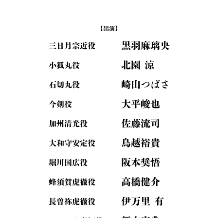
【出演】
黒羽麻璃央
三日月宗近役
北園 涼
小狐丸役
崎山つばさ
石切丸役
大平峻也
今剣役
佐藤流司
加州清光役
鳥越裕貴
大和守安定役
阪本奨悟
堀川国広役
高橋健介
蜂須賀虎徹役
伊万里 有
長曽祢虎徹役