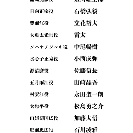
石橋弘毅
日向正宗役
立花裕大
豊前江役
雷太
大典太光世役
中尾暢樹
ソハヤノツルキ役
小西成弥
水心子正秀役
佐藤信長
源清麿役
山﨑晶吾
五月雨江役
永田聖一朗
村雲江役
松島勇之介
大包平役
加藤大悟
山姥切国広役
石川凌雅
肥前忠広役