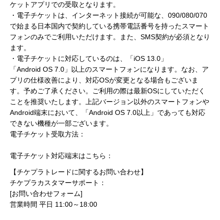
ケットアプリでの受取となります。
・電子チケットは、インターネット接続が可能な、090/080/070
で始まる日本国内で契約している携帯電話番号を持ったスマート
フォンのみでご利用いただけます。また、SMS契約が必須となり
ます。
・電子チケットに対応しているのは、「iOS 13.0」
「Android OS 7.0」以上のスマートフォンになります。なお、ア
プリの仕様改善により、対応OSが変更となる場合もございま
す。予めご了承ください。ご利用の際は最新OSにしていただく
ことを推奨いたします。上記バージョン以外のスマートフォンや
Android端末において、「Android OS 7.0以上」であっても対応
できない機種が一部ございます。
電子チケット受取方法：
https://tixplus.jp/feature/eticketapp/guide.html#nonumber
電子チケット対応端末はこちら：
http://help.tixplus.jp/dticket/87/
【チケプラトレードに関するお問い合わせ】
チケプラカスタマーサポート：
[お問い合わせフォーム]
https://tixplus.jp/support/tixplus/
営業時間 平日 11:00～18:00