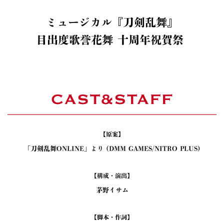
ミュージカル『刀剣乱舞』
目出度歌誉花舞 十周年祝賀祭
【原案】
「刀剣乱舞ONLINE」より (DMM GAMES/NITRO PLUS)
【構成・演出】
茅野イサム
【脚本・作詞】