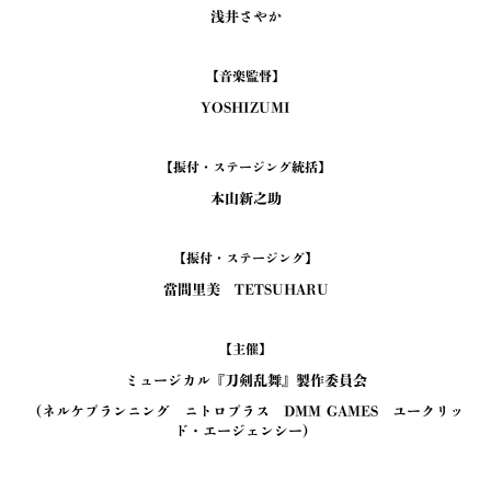
浅井さやか
【音楽監督】
YOSHIZUMI
【振付・ステージング統括】
本山新之助
【振付・ステージング】
當間里美 TETSUHARU
【主催】
ミュージカル『刀剣乱舞』製作委員会
（ネルケプランニング ニトロプラス DMM GAMES ユークリッ
ド・エージェンシー）