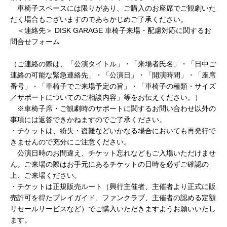
車椅子スペースには限りがあり、ご購入のお座席でご観劇いた
だく場合もございますのであらかじめご了承ください。
＜連絡先＞ DISK GARAGE 車椅子来場・配慮対応に関するお
問合せフォーム
https://www.diskgarage.com/form/wheelchair_inquiry
（ご連絡の際は、「公演タイトル」・「来場者氏名」・「日中ご
連絡の可能な緊急連絡先」・「公演日」・「開演時間」・「座席
番号」・「車椅子でご来場予定の旨」・「車椅子の種類・サイズ
／サポートについてのご相談内容」等をお伝えください。）
※車椅子席・ご観劇時のサポートに関するお問い合わせ以外の
事項には返答できかねますのでご了承ください。
・チケットは、紛失・盗難などいかなる場合においても再発行で
きませんので充分にご注意ください。
公演日時のお間違え、チケット忘れなどもご入場いただけませ
ん。ご来場の際はお手元にあるチケットの日時を必ずご確認の
上、ご来場ください。
・チケットは正規販売ルート（興行主催者、主催者より正式に販
売許可を得たプレイガイド、ファンクラブ、主催者の認める定額
リセールサービスなど）でご購入いただきますようお願いいたし
ます。