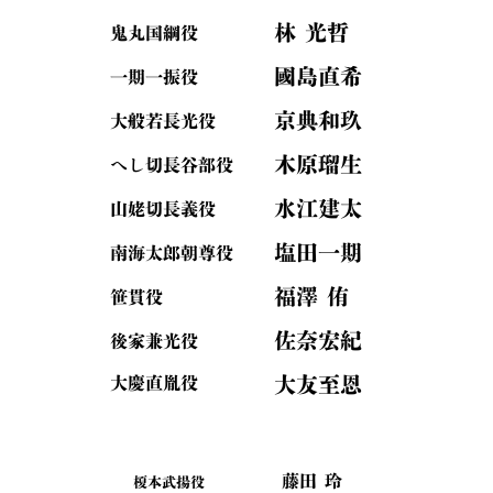
林 光哲
鬼丸国綱役
國島直希
一期一振役
京典和玖
大般若長光役
木原瑠生
へし切長谷部役
水江建太
山姥切長義役
塩田一期
南海太郎朝尊役
福澤 侑
笹貫役
佐奈宏紀
後家兼光役
大友至恩
大慶直胤役
藤田 玲
榎本武揚役