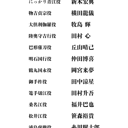
新木宏典
にっかり青江役
横田龍儀
物吉貞宗役
牧島 輝
大倶利伽羅役
田村 心
陸奥守吉行役
丘山晴己
巴形薙刀役
仲田博喜
明石国行役
岡宮来夢
鶴丸国永役
田中涼星
御手杵役
田村升吾
篭手切江役
福井巴也
桑名江役
笹森裕貴
松井江役
糸川耀士郎
浦島虎徹役