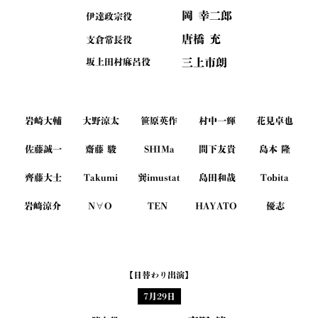
岡 幸二郎
伊達政宗役
唐橋 充
支倉常長役
三上市朗
坂上田村麻呂役
岩崎大輔
大野涼太
笹原英作
村中一輝
花見卓也
佐藤誠一
齋藤 駿
SHIMa
間下友貴
島本 隆
齊藤大士
Takumi
巽imustat
島田和哉
Tobita
岩﨑涼介
N∀O
TEN
HAYATO
優志
【日替わり出演】
7月29日