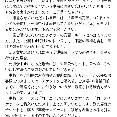
は異なる可能性がございます。実際の座席の位置等は、公演当日
に会場にてご確認ください（事前にお問い合わせいただきまして
もお答え出来かねますので、ご了承ください）。
・ご用意させていただくお座席には、「着席指定席」（2階スタ
ンド席最前列／公演中必ず着席してご覧いただくお席）が含まれ
る場合がございます。予めご了承ください。
・一度ご購入になられたチケットの変更・キャンセルはできませ
ん。また、公演中止時以外の払い戻しは、下記の事柄を含む、事
情の如何に関わらず一切できません。
※天変地異及びそれに伴う交通機関トラブルの際でも、公演が
行われた場合。
公演が中止になった場合には、公演公式サイト、公式Xにて払
い戻し方法のご案内をさせていただきます。
・車椅子をご利用のお客様やご観劇に際してサポートが必要なお
客様につきましては、チケットをご購入後、ご来場の5営業日前
までにご連絡ください。付き添いの方がご観覧される場合もチケ
ットは必要となります。
車椅子スペースは「竹」エリアにございますため、「竹」のチ
ケットをご購入いただきますようお願いいたします。別の席種の
チケットをご購入で車椅子スペースにご移動を希望される方は差
額が発生いたしますので予めご了承ください。