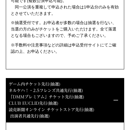
可能です(複数公演申込可能)。
同一公演を重複して申込された場合は1申込分のみを有効
とさせていただきます。
※抽選受付です。お申込者が多数の場合は抽選を行ない、
当選の方のみがチケットをご購入いただけます。全て落選
となる場合もございますので、予めご了承ください。
※手数料や注意事項などの詳細は申込受付サイトにてご確
認の上、お申込ください。
ゲーム内チケット先行(抽選)
ネルケハ！・2.5フレンズ共通先行(抽選)
「DMMプレミアム」チケット先行(抽選)
CLUB EUCLID先行(抽選)
読売新聞オンライン チケットストア先行(抽選)
出演者共通先行(抽選)