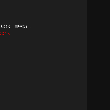
麟太郎役／日野陽仁）
ださい。