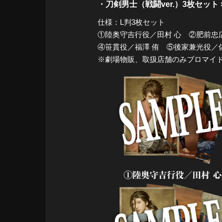
・刀剣男士（戦闘ver.）3枚セット 
仕様：L判3枚セット
①陸奥守吉行役／田村 心 ②肥前忠
④笹貫役／福澤 侑 ⑤後家兼光役／
※劇場物販、取扱店舗のみブロマイ