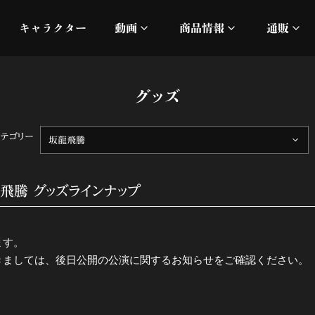
キャラクター
動画
商品情報
通販
ミュージックビデオ
刀ミュ
グッズ
加州清光 単騎出陣 極
オフィシャルムービー
DMM
カテゴリー
坂龍飛騰
髭切 単騎出陣 ～夢幻泡影
silkro
江 おん すていじ かうん
ネルケ
飛騰 グッズラインナップ
静かなる夜半の寝ざめ
ます。
十周年記念 乱舞博覧会
きましては、後日公開の公演に関するお知らせをご確認ください。
目出度歌誉花舞 十周年祝賀