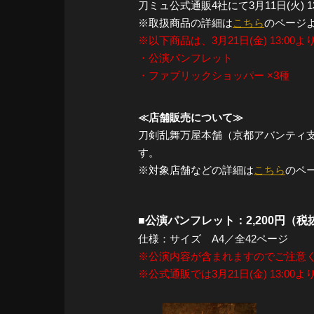
刀ミュ公式通販4社にて3月11日(火)
※取扱商品の詳細は
こちら
のページ
※以下商品は、3月21日(金) 13:0
・公演パンフレット
・ファブリックショッパー ×3種
≪店舗販売について≫
刀剣乱舞万屋本舗（京都アバンティ支店）
す。
※対象店舗などの詳細は
こちら
のペ
■公演パンフレット：2,200円（税抜
仕様：サイズ A4／全42ページ
※公演内容が含まれますのでご注意
※公式通販では3月21日(金) 13:0