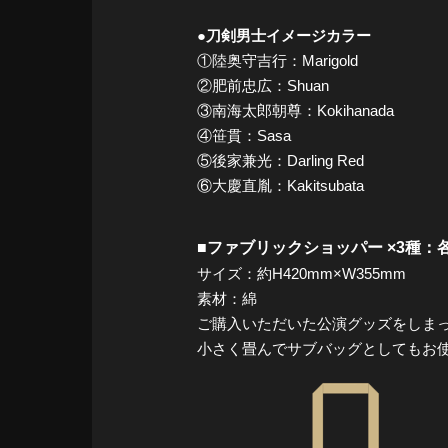
●刀剣男士イメージカラー
①陸奥守吉行：Marigold
②肥前忠広：Shuan
③南海太郎朝尊：Kokihanada
④笹貫：Sasa
⑤後家兼光：Darling Red
⑥大慶直胤：Kakitsubata
■ファブリックショッパー ×3種：各1
サイズ：約H420mm×W355mm
素材：綿
ご購入いただいた公演グッズをしま
小さく畳んでサブバッグとしてもお