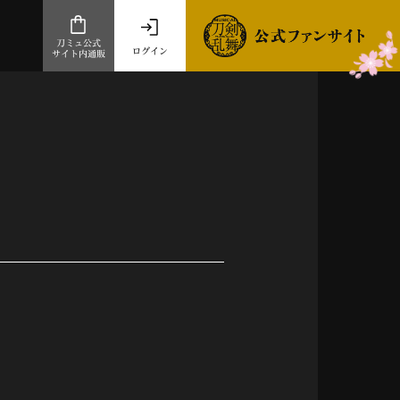
刀ミュ公式
ログイン
サイト内通販
公式サイト内通販
.com 通販サイト
～
ad store
とだうんぱーてぃー
オンラインショップ
祭