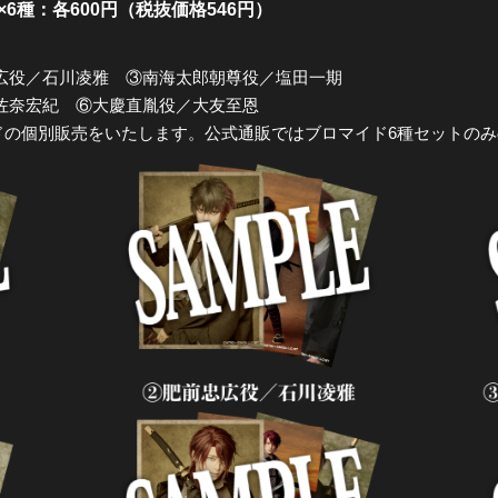
×6種：各600円（税抜価格546円）
広役／石川凌雅 ③南海太郎朝尊役／塩田一期
佐奈宏紀 ⑥大慶直胤役／大友至恩
ドの個別販売をいたします。公式通販ではブロマイド6種セットの