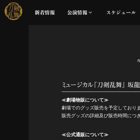
新着情報
公演情報
スケジュール
月夜一縷
真剣乱舞祭2026
これまでの公演
ミュージカル『刀剣乱舞』 坂龍
配信
≪劇場物販について≫
劇場でのグッズ販売を予定しており
ライブビューイング
販売グッズの詳細及び販売時間につ
公演に関するお知らせ
≪公式通販について≫