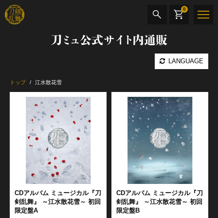
0
刀ミュ公式サイト内通販
商品検索
LANGUAGE
公演名
トップ
江水散花雪
CD・DVD
BOOK
その他
最新カテゴリー
月夜一縷
CDアルバム ミュージカル『刀
CDアルバム ミュージカル『刀
剣乱舞』 ～江水散花雪～ 初回
剣乱舞』 ～江水散花雪～ 初回
限定盤A
限定盤B
加州清光 単騎出陣 極