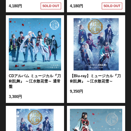
4,180円
4,180円
SOLD OUT
SOLD OUT
髭切 単騎出陣 ～夢幻泡影～
CDアルバム ミュージカル『刀
【Blu-ray】ミュージカル『刀
剣乱舞』 ～江水散花雪～ 通常
剣乱舞』 ～江水散花雪～
盤
9,350円
3,300円