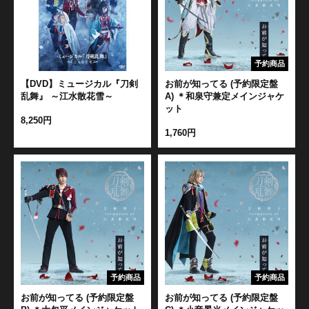
予約商品
【DVD】ミュージカル『刀剣
お前が知ってる (予約限定盤
乱舞』 ～江水散花雪～
A) ＊和泉守兼定メインジャケ
ット
8,250円
1,760円
予約商品
予約商品
お前が知ってる (予約限定盤
お前が知ってる (予約限定盤