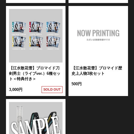
【江水散花雪】ブロマイド刀
【江水散花雪】ブロマイド歴
剣男士（ライブver.）6種セッ
史上人物3枚セット
ト＜特典付き＞
500円
3,000円
SOLD OUT