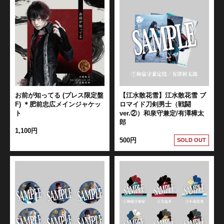
お前が知ってる (プレス限定盤
【江水散花雪】江水散花雪 ブ
F) ＊肥前忠広メインジャケッ
ロマイド刀剣男士（戦闘
ト
ver.②）和泉守兼定/有澤樟太
郎
1,100円
500円
SOLD OUT