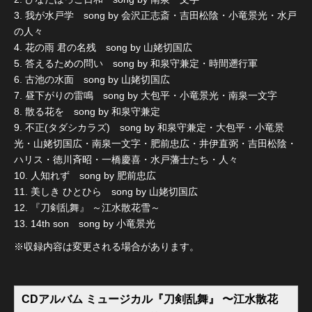
3. 我が水戸学 song by 会沢正志斎・吉田松陰・小竜景光・水戸
の人々
4. 花の雨 君の名残 song by 山姥切国広
5. 答えるための問い song by 和泉守兼定・時間遡行軍
6. 古池の水面 song by 山姥切国広
7. 昼下がりの雷鳴 song by 大包平・小竜景光・南泉一文字
8. 散る花を song by 和泉守兼定
9. 不正(タダシカラズ) song by 和泉守兼定・大包平・小竜景
光・山姥切国広・南泉一文字・肥前忠広・井伊直弼・吉田松陰・
ハリス・徳川斉昭・一橋慶喜・水戸藩士たち・人々
10. 人知れず song by 肥前忠広
11. 美しき ひとひら song by 山姥切国広
12. 『刀剣乱舞』 ～江水散花雪～
13. 14th son song by 小竜景光
※収録内容は変更される場合があります。
CDアルバム ミュージカル『刀剣乱舞』 〜江水散花