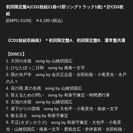
初回限定盤A(CD2枚組21曲+1部ソングトラック1枚)＊計CD3枚
組
[EMPC-5109] ￥4,180 (税込)
《CD2枚組収録曲》 ＊初回限定盤A、初回限定盤B、通常盤共通
【DISC1】
1. 大河の水面 song by 山姥切国広
2. ひなたぼっこ日和 song by 南泉一文字
3. 我が水戸学 song by 会沢正志斎・吉田松陰・小竜景光・水戸
の人々
4. 花の雨 君の名残 song by 山姥切国広
5. 答えるための問い song by 和泉守兼定・時間遡行軍
6. 古池の水面 song by 山姥切国広
7. 昼下がりの雷鳴 song by 大包平・小竜景光・南泉一文字
8. 散る花を song by 和泉守兼定
9. 不正(タダシカラズ) song by 和泉守兼定・大包平・小竜景
光・山姥切国広・南泉一文字・肥前忠広・井伊直弼・吉田松陰・