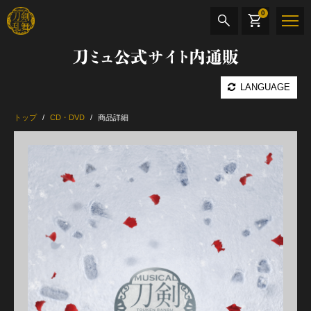
0
刀ミュ公式サイト内通販
商品検索
LANGUAGE
公演名
トップ
CD・DVD
商品詳細
CD・DVD
BOOK
その他
最新カテゴリー
加州清光 単騎出陣 極
髭切 単騎出陣 ～夢幻泡影～