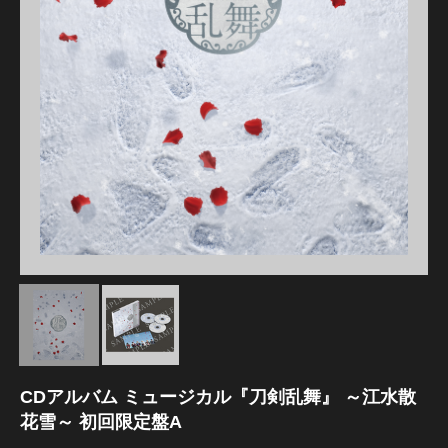
江 おん すていじ かうんとだうんぱーてぃー
CDアルバム ミュージカル『刀剣乱舞』 ～江水散
花雪～ 初回限定盤A