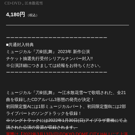
CD・DVD
江水散花雪
4,180円
（税込）
ーーーーーーーーーーーーーーーーーーーーーーーー
■共通封入特典
ミュージカル『刀剣乱舞』 2023年 新作公演
チケット抽選先行受付シリアルナンバー封入!!
※公演詳細につきましては続報をお待ちください。
ーーーーーーーーーーーーーーーーーーーーーーーー
ミュージカル『刀剣乱舞』 〜江水散花雪〜で歌唱された、全21
曲を収録したCDアルバム3形態の発売が決定！
初回限定盤Aには1部ミュージカルパート、初回限定盤Bには2部
ライブパートのソングトラックを収録！
※ソングトラックには2022年1月30日(日)アイプラザ豊橋にて上
演された公演の音源が収録されます。
実際は【2022年3月13日(日)TOKYO DOME CITY HALLにて上演