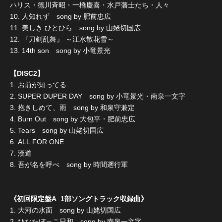
ハリス・徳川斉昭・一橋慶喜・水戸藩士たち・人々
10. 人知れず song by 肥前忠広
11. 美しき ひとひら song by 山姥切国広
12. 『刀剣乱舞』 ～江水散花雪～
13. 14th son song by 小竜景光
【DISC2】
1. お前が知ってる
2. SUPER DUPER DAY song by 小竜景光・南泉一文字
3. 抱きしめて、雨 song by 和泉守兼定
4. Burn Out song by 大包平・肥前忠広
5. Tears song by 山姥切国広
6. ALL FOR ONE
7. 漢道
8. 吾が名を呼べ song by 時間遡行軍
《初回限定盤A 1部ソングトラック収録曲》
1. 大河の水面 song by 山姥切国広
2. ひなたぼっこ日和 song by 南泉一文字